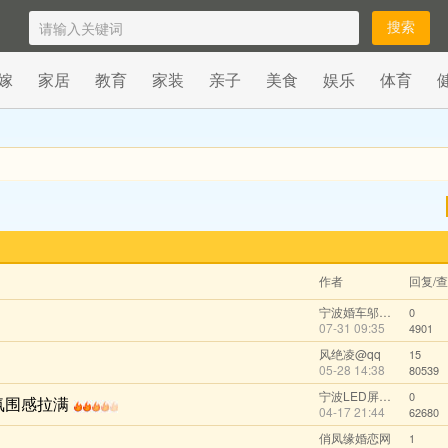
嫁
家居
教育
家装
亲子
美食
娱乐
体育
作者
回复/
宁波婚车邬先森
0
07-31 09:35
4901
风绝凌@qq
15
05-28 14:38
80539
宁波LED屏幕租赁
0
氛围感拉满
04-17 21:44
62680
俏凤缘婚恋网
1