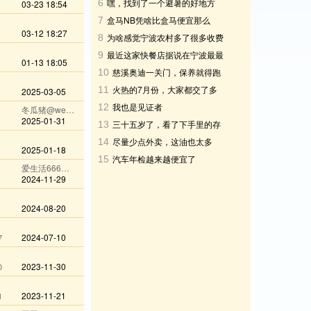
嘿，找到了一个避暑的好地方
6
03-23 18:54
盒马NB凭啥比盒马便宜那么
7
03-12 18:27
多？
为啥感觉宁波农村多了很多收费
8
杆，是车太多了吗
最近这家快餐店据说在宁波最最
9
01-13 18:05
火爆
慈溪奥迪一关门，保养就得跑
10
杭州？这谁扛得住
火热的7月份，大家都交了多
11
2025-03-05
少钱电费？
我也是见证者
12
冬瓜猪@wechat
2025-01-31
三十五岁了，看了下手里的存
13
款十五万，这正常吗?
尽量少点外卖，这油也太多
14
2025-01-18
了，难怪吃了会长胖
汽车年检越来越便宜了
15
爱生活666@wechat
2024-11-29
2024-08-20
2024-07-10
7
2023-11-30
0
2023-11-21
1