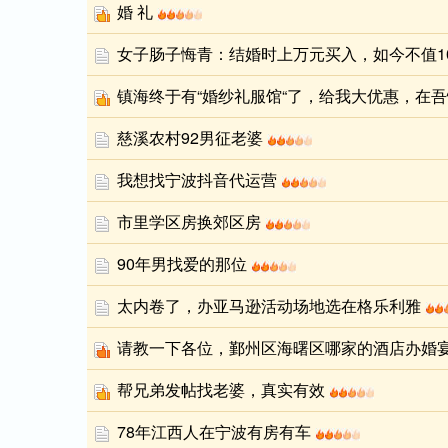
婚 礼
女子肠子悔青：结婚时上万元买入，如今不值10
镇海终于有“婚纱礼服馆“了，给我大优惠，在
慈溪农村92男征老婆
我想找宁波抖音代运营
市里学区房换郊区房
90年男找爱的那位
太内卷了，办亚马逊活动场地选在格乐利雅
请教一下各位，鄞州区海曙区哪家的酒店办婚
帮兄弟发帖找老婆，真实有效
78年江西人在宁波有房有车