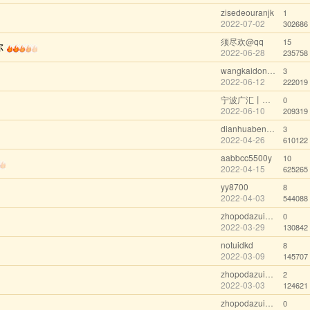
zisedeouranjk
1
2022-07-02
302686
须尽欢@qq
15
你
2022-06-28
235758
wangkaidongsp
3
2022-06-12
222019
宁波广汇丨李工@wechat
0
2022-06-10
209319
dianhuaben123j
3
2022-04-26
610122
aabbcc5500y
10
2022-04-15
625265
yy8700
8
2022-04-03
544088
zhopodazuimw
0
2022-03-29
130842
notuidkd
8
2022-03-09
145707
zhopodazuimw
2
2022-03-03
124621
zhopodazuimw
0