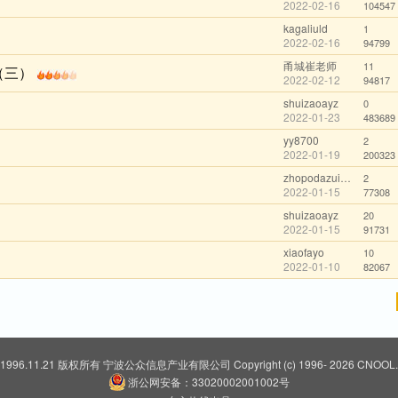
2022-02-16
104547
kagaliuld
1
2022-02-16
94799
甬城崔老师
11
（三）
2022-02-12
94817
shuizaoayz
0
2022-01-23
483689
yy8700
2
2022-01-19
200323
zhopodazuimw
2
2022-01-15
77308
shuizaoayz
20
2022-01-15
91731
xiaofayo
10
2022-01-10
82067
 1996.11.21 版权所有
宁波公众信息产业有限公司
Copyright (c) 1996-
2026 CNOOL.N
浙公网安备：33020002001002号