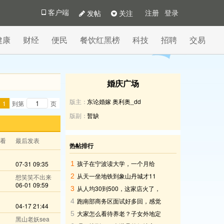
发帖
关注
客户端
注册
登录
健康
财经
便民
餐饮红黑榜
科技
招聘
交易
婚庆广场
版主：
东论婚嫁
奥利奥_dd
1
到第
页
版副：
暂缺
查看
最后发表
热帖排行
孩子在宁波读大学，一个月给
07-31 09:35
1
2000元生活费够吗
从天一坐地铁到象山丹城才11
2
想笑笑不出来
06-01 09:59
元，这价格太划算了吧
从人均30到500，这家店火了，
3
我却再也不想去
跑南部商务区面试好多回，感觉
4
04-17 21:44
在这边上班有点压抑
大家怎么看待养老？子女外地定
5
黑山老妖sea
居不愿回宁波咋办