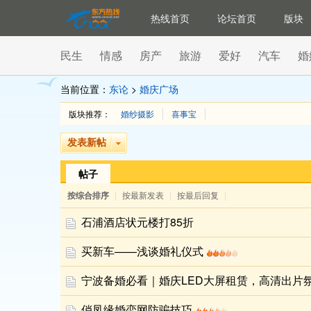
热线首页
论坛首页
版块
民生
情感
房产
旅游
爱好
汽车
婚
当前位置：
东论
>
婚庆广场
版块推荐：
婚纱摄影
喜事宝
发表新帖
帖子
按综合排序
|
按最新发表
|
按最后回复
|
石浦酒店状元楼打85折
买新车——浅谈婚礼仪式
宁波备婚必看｜婚庆LED大屏租赁，高清出片
俏凤缘婚恋网防骗技巧