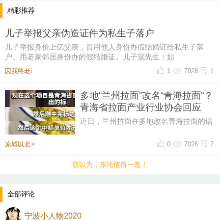
精彩推荐
儿子举报父亲伪造证件为私生子落户
儿子举报身价上亿父亲，冒用他人身份办假结婚证给私生子落
户。用老家邻居身份办的假结婚证。儿子寇先生：如
囚我终老i
1
7028
1
多地“兰州拉面”改名“青海拉面”？
青海省拉面产业行业协会回应
近日，兰州拉面在多地改名青海拉面的话
题引发热议。澎湃新闻记者：卫佳明素材
来源：西海都市报综合网络青海
凉城以北✧
0
7026
7
窃以为，东论值得一逛！
全部评论
宁波小人物2020