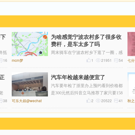
桥下
为啥感觉宁波农村多了很多收
费杆，是车太多了吗
终抵
周末骑车在宁波农村乡下逛了一圈，感
国首
16
mcm梦
觉比起之前，宁波农村的收费杆越来越
1
21951
54
七分
多了，感觉几乎每个村头都有收费杆
正
汽车年检越来越便宜了
汽车要年检了浙里办上预约看到价格都
老
是300元然后抖音立马推荐了家只要158
38
可乐大叔@wechat
元付好钱再扣掉优惠券只花了155元
2
20522
41
秋之