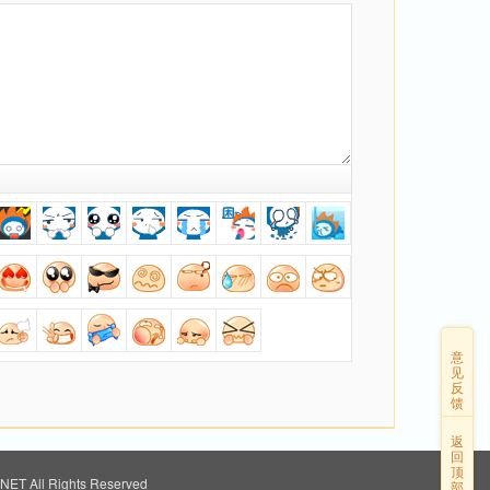
意
见
反
馈
返
回
顶
ET All Rights Reserved
部