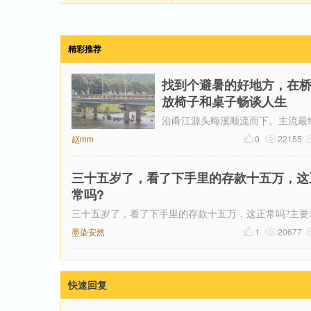
精彩推荐
找到个避暑的好地方，在
放椅子和桌子畅谈人生
沿甬江源头晦溪顺流而下。主流最
赵mm
达的是‌亭下湖水库。亭下湖‌，是全
0
22155
批国家水利风景区。由于“晦溪
三十五岁了，看了下手里的存款十五万，这
常吗?
三十五岁了，看了下手里的存款十五万，这正常吗?主要
看网上有人说这个年纪起码五十万起步，我身边有些朋
墨染安然ゝ
1
20677
快速回复