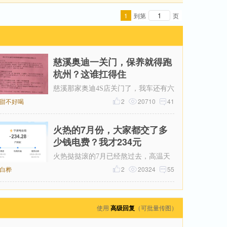
1
到第
页
慈溪奥迪一关门，保养就得跑
杭州？这谁扛得住
慈溪那家奥迪4S店关门了，我车还有六
甜不好喝
年保养套餐没用完呢！打电话过去问，
2
20710
41
售后说保养正常做，但得去杭州。我
火热的7月份，大家都交了多
少钱电费？我才234元
火热挞挞滚的7月已经熬过去，高温天
白桦
气只能靠空调救命，本以为这个月电费
2
20324
55
可能超300，昨天一看帐单才234元。
使用
高级回复
（可批量传图）