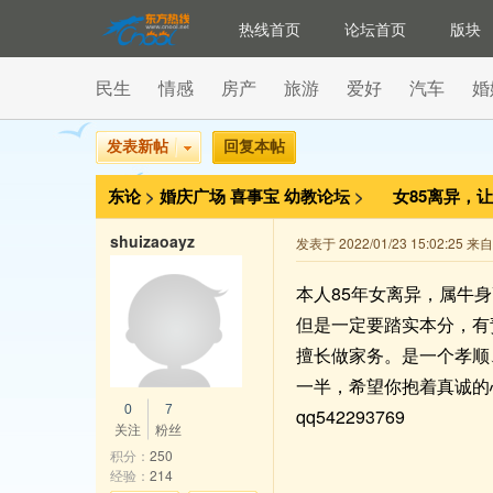
热线首页
论坛首页
版块
民生
情感
房产
旅游
爱好
汽车
婚
发表新帖
回复本帖
东论
>
婚庆广场
喜事宝
幼教论坛
>
女85离异，
shuizaoayz
发表于 2022/01/23 15:02:25 
本人85年女离异，属牛身
但是一定要踏实本分，有
擅长做家务。是一个孝顺
一半，希望你抱着真诚的
0
7
qq542293769
关注
粉丝
积分：
250
经验：
214