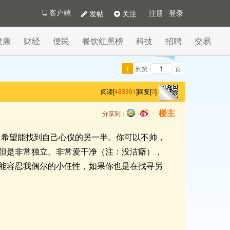
发帖
关注
客户端
注册
登录
健康
财经
便民
餐饮红黑榜
科技
招聘
交易
1
到第
页
阅读[
483301
]
回复[
0
]
分享到：
楼主
qq
sina
人。希望能找到自己心仪的另一半。你可以不帅，
但是非常独立。非常爱干净（注：没洁癖），
能容忍我偶尔的小任性，如果你也是在找寻另