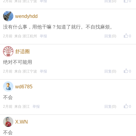
• 福利时间
2月前 来自 浙江宁波
举报
回复
(0)
0
每晚20:00准时开始！
（
红包领完截止
）
关注我，锁定
wendyhdd
红包帖分享此帖至朋友圈或好友，有机会获得更多红
没有什么事，用他干嘛？知道了就行。不自找麻烦。
包。
2月前 来自 浙江杭州
举报
回复
(0)
0
舒适圈
• 参与方式
绝对不可能用
一、评论主题内容即可领取红包！
2月前 来自 浙江宁波
举报
回复
(0)
0
二、分享主题帖，阅读数达到5个即可领取红包！
（必须在手机客户端参与哦！请注意下方参与方式
↓↓
wd6785
↓
）
不会
2月前 来自 浙江
举报
回复
(0)
0
方式一：iOS已经上线，请大家在苹果手机APP Store页
面搜索下载
X.WN
方式二 ：安卓系统已经上线，请大家在安卓应用市场
不会