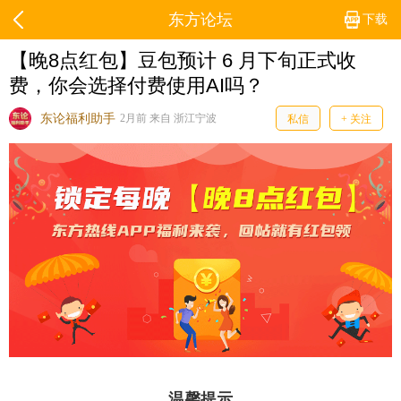
东方论坛
下载
【晚8点红包】豆包预计 6 月下旬正式收
费，你会选择付费使用AI吗？
东论福利助手
2月前 来自 浙江宁波
私信
+ 关注
温馨提示