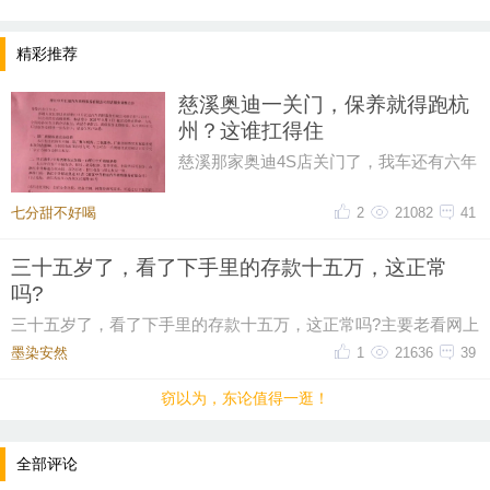
精彩推荐
小编先来：
慈溪奥迪一关门，保养就得跑杭
据36氪报道，知情人士透露，豆包预计将在6月下旬正
州？这谁扛得住
式上线付费内容，并于同期举行的Force大会上更新相
慈溪那家奥迪4S店关门了，我车还有六年
关功能。大家会使用付费的AI 吗？接受的价格范围是
保养套餐没用完呢！打电话过去问，售后
说保养正常做，但得去杭州。我
多少？
七分甜不好喝
2
21082
41
三十五岁了，看了下手里的存款十五万，这正常
吗?
三十五岁了，看了下手里的存款十五万，这正常吗?主要老看网上
有人说这个年纪起码五十万起步，我身边有些朋
墨染安然ゝ
1
21636
39
窃以为，东论值得一逛！
全部评论