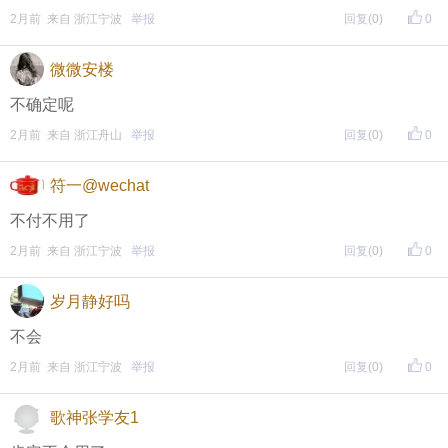
页面搜索下载
2月前 来自 浙江宁波
举报
回复
(0)
0
微微安楼
东方热线APP新版本功能具体可参见【
新版东方热线APP
不确定呢
】指南，点击链接打开，
全新上线！这些新功能你了解吗？
2月前 来自 浙江舟山
举报
回复
(0)
0
即可查看
https://bbs.cnool.net/10733168.html
符一@wechat
不付不用了
• 友情提醒
2月前 来自 浙江宁波
举报
回复
(0)
0
恶意灌水/答非所问，视为无效
岁月静好吗
未在规定时间内回复，视为无效
不会
2月前 来自 浙江宁波
举报
回复
(0)
0
再次提醒
（重要的事情说三遍）
歌神张学友1
评论主题内容即可领取红包！