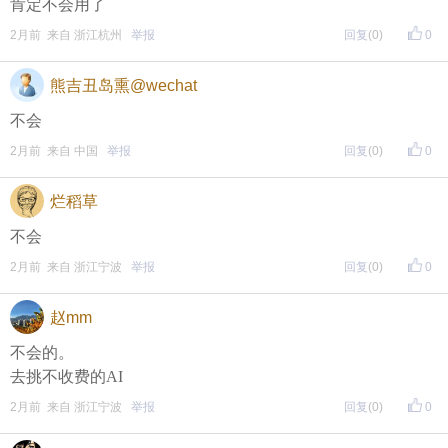
肯定不会用了
评论主题内容即可领取红包！
2月前 来自 浙江杭州
举报
回复
(0)
0
评论主题内容即可领取红包！
熊吉丑岛熏@wechat
期待每晚8点，与您不见不散！
不会
2月前 来自 中国
举报
回复
(0)
0
烂稻草
不会
2月前 来自 浙江宁波
举报
回复
(0)
0
赵mm
不会的。
去挑不收费的AI
2月前 来自 浙江宁波
举报
回复
(0)
0