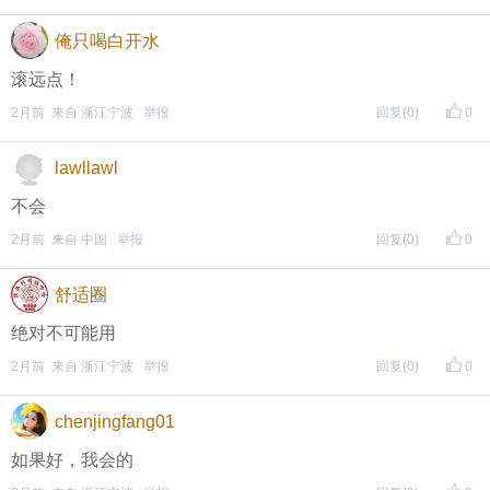
俺只喝白开水
滚远点！
2月前 来自 浙江宁波
举报
回复
(0)
0
lawllawl
不会
2月前 来自 中国
举报
回复
(0)
0
舒适圈
提示：回复之后就能看到红包，点击下方“开”即可领
绝对不可能用
取红包~
2月前 来自 浙江宁波
举报
回复
(0)
0
晚8点红包规则看这里
chenjingfang01
↓↓↓
如果好，我会的