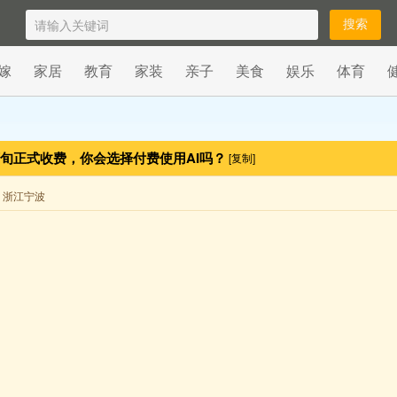
嫁
家居
教育
家装
亲子
美食
娱乐
体育
月下旬正式收费，你会选择付费使用AI吗？
[复制]
来自 浙江宁波