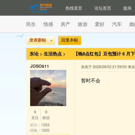
热线首页
论坛首页
版块
民生
情感
房产
旅游
爱好
汽车
婚
发表新帖
回复本帖
东论
>
生活热点
>
【晚8点红包】豆包预计 6 
JOSO611
发表于 2026/06/02 21:59:00 
暂时不会
0
0
关注
粉丝
积分：
1353
经验：
1505