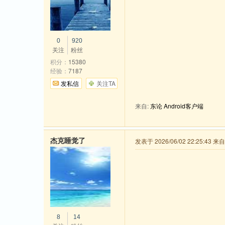
0
920
关注
粉丝
积分：
15380
经验：
7187
发私信
关注TA
来自:
东论 Android客户端
杰克睡觉了
发表于 2026/06/02 22:25:43 
8
14