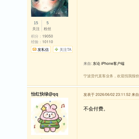
15
5
关注
粉丝
积分：
19050
经验：
10110
发私信
关注TA
来自:
东论 iPhone客户端
宁波货代直客业务，欢迎找我报
怡红快绿@qq
发表于 2026/06/02 23:11:52 
不会付费。