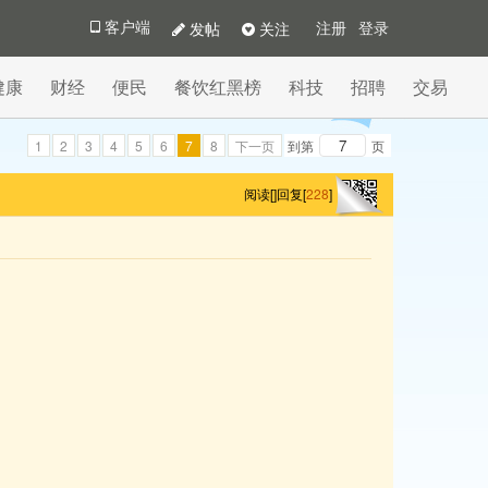
发帖
关注
客户端
注册
登录
健康
财经
便民
餐饮红黑榜
科技
招聘
交易
1
2
3
4
5
6
7
8
下一页
到第
页
阅读[
]
回复[
228
]