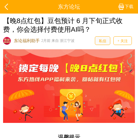
东方论坛
下载
【晚8点红包】豆包预计 6 月下旬正式收
费，你会选择付费使用AI吗？
东论福利助手
2月前 来自 浙江宁波
私信
+ 关注
温馨提示