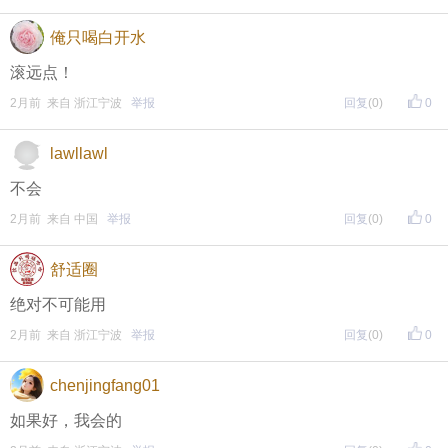
俺只喝白开水
滚远点！
2月前 来自 浙江宁波
举报
回复
(0)
0
lawllawl
不会
2月前 来自 中国
举报
回复
(0)
0
舒适圈
提示：回复之后就能看到红包，点击下方“开”即可领
绝对不可能用
取红包~
2月前 来自 浙江宁波
举报
回复
(0)
0
晚8点红包规则看这里
chenjingfang01
↓↓↓
如果好，我会的