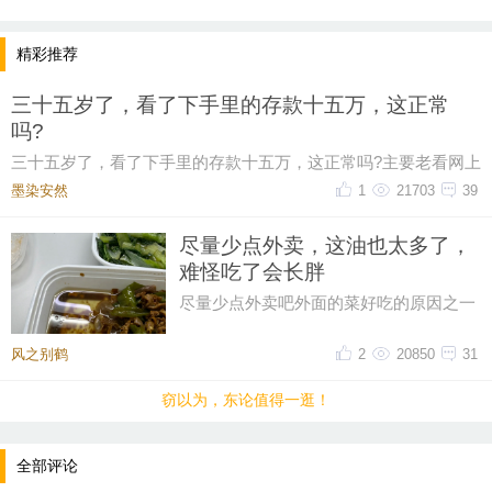
精彩推荐
小编先来：
三十五岁了，看了下手里的存款十五万，这正常
据36氪报道，知情人士透露，豆包预计将在6月下旬正
吗?
式上线付费内容，并于同期举行的Force大会上更新相
三十五岁了，看了下手里的存款十五万，这正常吗?主要老看网上
关功能。大家会使用付费的AI 吗？接受的价格范围是
有人说这个年纪起码五十万起步，我身边有些朋
墨染安然ゝ
1
21703
39
多少？
尽量少点外卖，这油也太多了，
难怪吃了会长胖
尽量少点外卖吧外面的菜好吃的原因之一
油大这油也太多了一点，吃起来都感到害
怕
风之别鹤
2
20850
31
窃以为，东论值得一逛！
全部评论