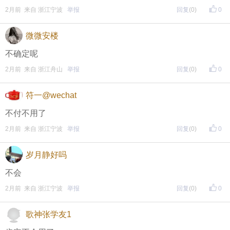
页面搜索下载
2月前 来自 浙江宁波
举报
回复
(0)
0
微微安楼
东方热线APP新版本功能具体可参见【
新版东方热线APP
不确定呢
】指南，点击链接打开，
全新上线！这些新功能你了解吗？
2月前 来自 浙江舟山
举报
回复
(0)
0
即可查看
https://bbs.cnool.net/10733168.html
符一@wechat
不付不用了
• 友情提醒
2月前 来自 浙江宁波
举报
回复
(0)
0
恶意灌水/答非所问，视为无效
岁月静好吗
未在规定时间内回复，视为无效
不会
2月前 来自 浙江宁波
举报
回复
(0)
0
再次提醒
（重要的事情说三遍）
歌神张学友1
评论主题内容即可领取红包！