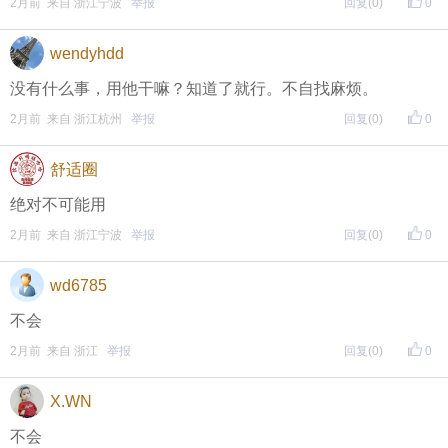
• 福利时间
2月前 来自 浙江宁波
举报
回复
(0)
0
每晚20:00准时开始！
（
红包领完截止
）
关注我，锁定
wendyhdd
红包帖分享此帖至朋友圈或好友，有机会获得更多红
没有什么事，用他干嘛？知道了就行。不自找麻烦。
包。
2月前 来自 浙江杭州
举报
回复
(0)
0
舒适圈
• 参与方式
绝对不可能用
一、评论主题内容即可领取红包！
2月前 来自 浙江宁波
举报
回复
(0)
0
二、分享主题帖，阅读数达到5个即可领取红包！
（必须在手机客户端参与哦！请注意下方参与方式
↓↓
wd6785
↓
）
不会
2月前 来自 浙江
举报
回复
(0)
0
方式一：iOS已经上线，请大家在苹果手机APP Store页
面搜索下载
X.WN
方式二 ：安卓系统已经上线，请大家在安卓应用市场
不会