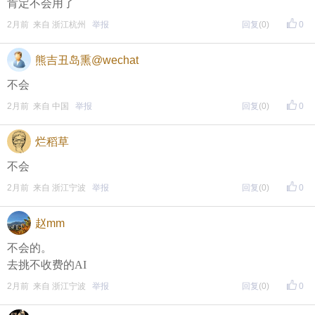
肯定不会用了
评论主题内容即可领取红包！
2月前 来自 浙江杭州
举报
回复
(0)
0
评论主题内容即可领取红包！
熊吉丑岛熏@wechat
期待每晚8点，与您不见不散！
不会
2月前 来自 中国
举报
回复
(0)
0
烂稻草
不会
2月前 来自 浙江宁波
举报
回复
(0)
0
赵mm
不会的。
去挑不收费的AI
2月前 来自 浙江宁波
举报
回复
(0)
0