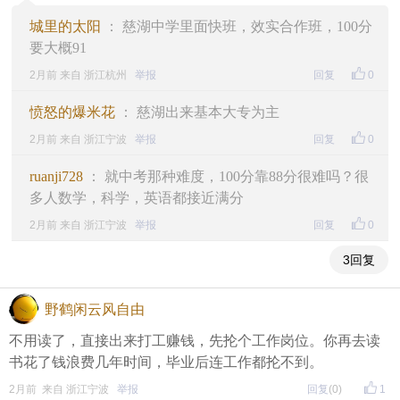
城里的太阳
： 慈湖中学里面快班，效实合作班，100分
要大概91
2月前 来自 浙江杭州
举报
回复
0
愤怒的爆米花
： 慈湖出来基本大专为主
2月前 来自 浙江宁波
举报
回复
0
ruanji728
： 就中考那种难度，100分靠88分很难吗？很
多人数学，科学，英语都接近满分
2月前 来自 浙江宁波
举报
回复
0
3回复
野鹤闲云风自由
不用读了，直接出来打工赚钱，先抡个工作岗位。你再去读
书花了钱浪费几年时间，毕业后连工作都抡不到。
2月前 来自 浙江宁波
举报
回复
(0)
1