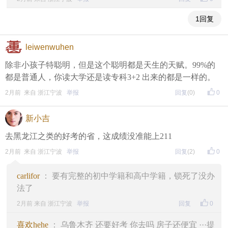
1回复
leiwenwuhen
除非小孩子特聪明，但是这个聪明都是天生的天赋。99%的
都是普通人，你读大学还是读专科3+2 出来的都是一样的。
2月前 来自 浙江宁波
举报
回复
(0)
0
新小吉
去黑龙江之类的好考的省，这成绩没准能上211
2月前 来自 浙江宁波
举报
回复
(2)
0
carlifor
： 要有完整的初中学籍和高中学籍，锁死了没办
法了
2月前 来自 浙江宁波
举报
回复
0
喜欢hehe
： 乌鲁木齐 还要好考 你去吗 房子还便宜 ···提