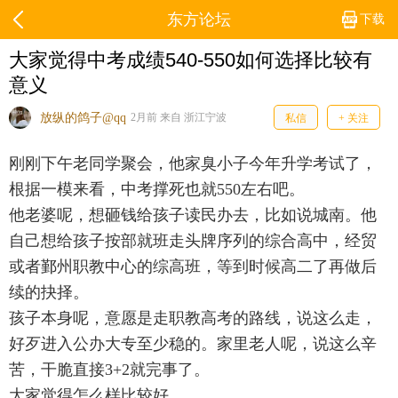
东方论坛
下载
大家觉得中考成绩540-550如何选择比较有
意义
放纵的鸽子@qq
2月前 来自 浙江宁波
私信
+ 关注
刚刚下午老同学聚会，他家臭小子今年升学考试了，
根据一模来看，中考撑死也就550左右吧。
他老婆呢，想砸钱给孩子读民办去，比如说城南。他
自己想给孩子按部就班走头牌序列的综合高中，经贸
或者鄞州职教中心的综高班，等到时候高二了再做后
续的抉择。
孩子本身呢，意愿是走职教高考的路线，说这么走，
好歹进入公办大专至少稳的。家里老人呢，说这么辛
苦，干脆直接3+2就完事了。
大家觉得怎么样比较好