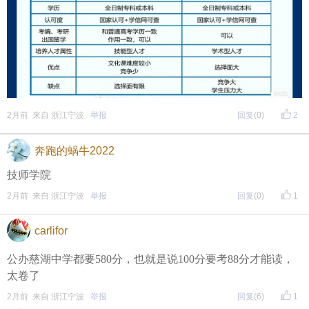
2月前 来自 浙江宁波
举报
回复
(0)
2
奔跑的蜗牛2022
技师学院
2月前 来自 浙江宁波
举报
回复
(0)
1
carlifor
公办慈湖中学都要580分，也就是说100分要考88分才能读，
太卷了
2月前 来自 浙江宁波
举报
回复
(6)
1