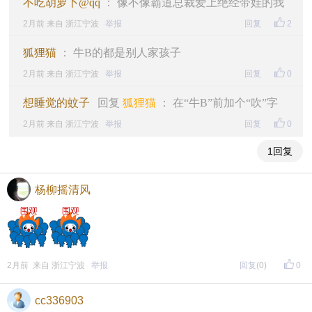
不吃胡萝卜@qq
： 像不像霸道总裁爱上绝经带娃的我
2月前 来自 浙江宁波
举报
回复
2
狐狸猫
： 牛B的都是别人家孩子
2月前 来自 浙江宁波
举报
回复
0
想睡觉的蚊子
回复
狐狸猫
： 在“牛B”前加个“吹”字
2月前 来自 浙江宁波
举报
回复
0
1回复
杨柳摇清风
2月前 来自 浙江宁波
举报
回复
(0)
0
cc336903