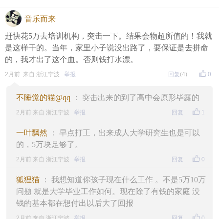
音乐而来
赶快花5万去培训机构，突击一下。结果会物超所值的！我就
是这样干的。当年，家里小子说没出路了，要保证是去拼命
的，我才出了这个血。否则钱打水漂。
2月前 来自 浙江宁波
举报
回复
(4)
0
不睡觉的猫@qq
： 突击出来的到了高中会原形毕露的
2月前 来自 浙江宁波
举报
回复
1
一叶飘然
： 早点打工，出来成人大学研究生也是可以
的，5万块足够了。
2月前 来自 浙江宁波
举报
回复
0
狐狸猫
： 我想知道你孩子现在什么工作 。不是5万10万
问题 就是大学毕业工作如何。现在除了有钱的家庭 没
钱的基本都在想付出以后大了回报
2月前 来自 浙江宁波
举报
回复
0