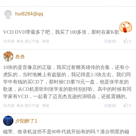
hui8284@qq
VCD DVD带最多了吧，我买了100多张，那时在家K歌
10月前 来自 浙江宁波
举报
回复
(0)
0
叁叁
10块的是音像店的正版，我买过射雕英雄传的合集，还有小
虎队的，当时地摊上有盗版的，我记得是2-3块左右。我们同
学中有钱的买CD了，那时候CD要70元一盘，他是张学友的
歌迷，从CD机里听到张学友的歌特别好听。高中的时候有同
学家有VCD，一起看了迈克杰克逊的演唱会，还挺震撼的。
10月前 来自 浙江宁波
举报
回复
(0)
0
夕阳醉了1
磁带、收录机这些不是80年代就开始有的吗？港台明星的磁