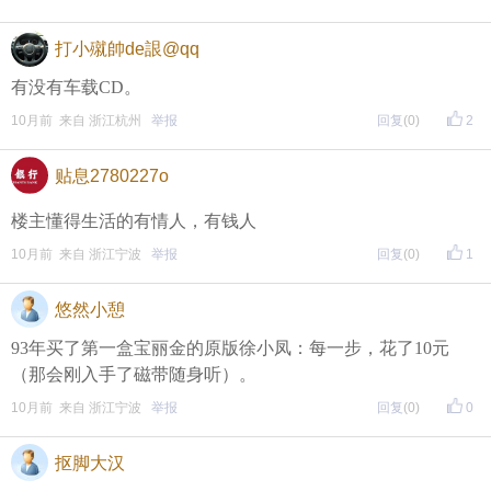
打小殧帥de詪@qq
有没有车载CD。
10月前 来自 浙江杭州
举报
回复
(0)
2
贴息2780227o
楼主懂得生活的有情人，有钱人
10月前 来自 浙江宁波
举报
回复
(0)
1
悠然小憩
93年买了第一盒宝丽金的原版徐小凤：每一步，花了10元
（那会刚入手了磁带随身听）。
10月前 来自 浙江宁波
举报
回复
(0)
0
抠脚大汉