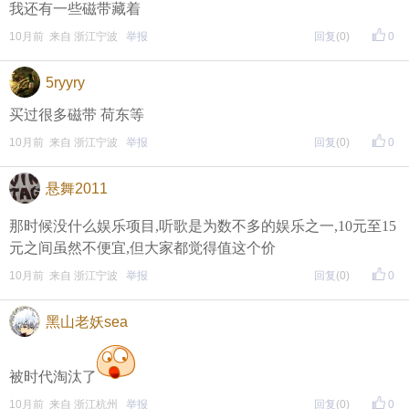
我还有一些磁带藏着
10月前 来自 浙江宁波
举报
回复
(0)
0
5ryyry
买过很多磁带 荷东等
10月前 来自 浙江宁波
举报
回复
(0)
0
悬舞2011
那时候没什么娱乐项目,听歌是为数不多的娱乐之一,10元至15
元之间虽然不便宜,但大家都觉得值这个价
10月前 来自 浙江宁波
举报
回复
(0)
0
黑山老妖sea
被时代淘汰了
10月前 来自 浙江杭州
举报
回复
(0)
0