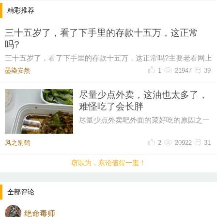
精彩推荐
三十五岁了，看了下手里的存款十五万，这正常
吗?
三十五岁了，看了下手里的存款十五万，这正常吗?主要老看网上
有人说这个年纪起码五十万起步，我身边有些朋
墨染安然ゝ
1
21947
39
尽量少点外卖，这油也太多了，
难怪吃了会长胖
尽量少点外卖吧外面的菜好吃的原因之一
油大这油也太多了一点，吃起来都感到害
怕
风之别鹤
2
20922
31
窃以为，东论值得一逛！
全部评论
绝命毒师