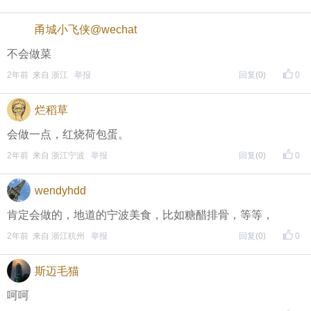
甬城小飞侠@wechat
不会做菜
2年前 来自 浙江
举报
回复
(0)
0
烂稻草
会做一点，红烧荷包蛋。
2年前 来自 浙江宁波
举报
回复
(0)
0
wendyhdd
肯定会做的，地道的宁波美食，比如糖醋排骨，等等，
2年前 来自 浙江杭州
举报
回复
(0)
0
斯迈毛猫
呵呵