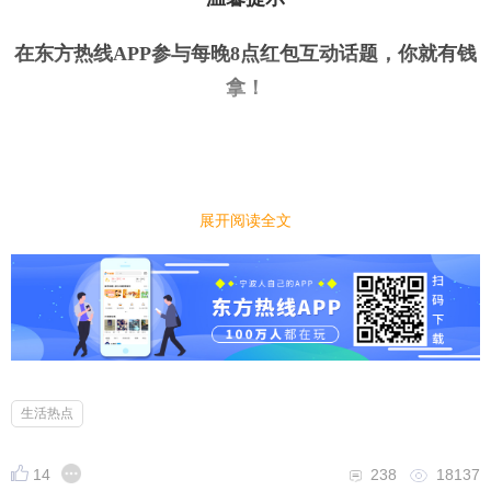
在东方热线APP参与每晚8点红包互动话题，你就有钱
拿
！
展开阅读全文
今日话题
｜
｜
你会做菜吗？你做过什么让人吃了赞不绝口的拿
手菜？
小编先来：
很多人在家都会做菜，有些人厨艺还十分不错，做出
生活热点
的菜经常让人赞不绝口。你会做菜吗？你做过什么让
14
238
18137
人吃了赞不绝口的拿手菜？