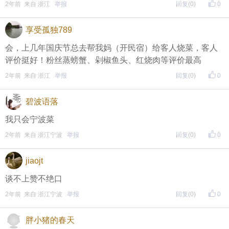
页面搜索下载
2年前 来自 浙江
举报
回复
(0)
0
享受孤独789
东方热线APP新版本功能具体可参见【
新版东方热线APP
会，上几年国庆节总去帮我妈（开民宿）给客人烧菜，客人
】指南，点击链接打开，
全新上线！这些新功能你了解吗？
评价挺好！粉丝蒸螃蟹、剁椒鱼头、红烧肉等评价最高
2年前 来自 浙江
举报
回复
(0)
0
即可查看
https://bbs.cnool.net/10733168.html
碧波语落
• 友情提醒
我只会宁波菜
恶意灌水/答非所问，视为无效
2年前 来自 浙江宁波
举报
回复
(0)
0
未在规定时间内回复，视为无效
jiaojt
谈不上赞不绝口
再次提醒
2年前 来自 浙江宁波
举报
回复
(0)
0
（重要的事情说三遍）
胖小猪的春天
评论主题内容即可领取红包！