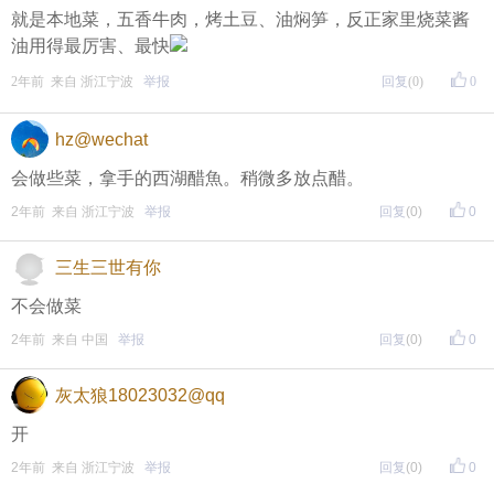
就是本地菜，五香牛肉，烤土豆、油焖笋，反正家里烧菜酱
评论主题内容即可领取红包！
油用得最厉害、最快
评论主题内容即可领取红包！
2年前 来自 浙江宁波
举报
回复
(0)
0
期待每晚8点，与您不见不散！
hz@wechat
↓↓↓↓↓↓
会做些菜，拿手的西湖醋魚。稍微多放点醋。
另外，欢迎加入东方热线粉丝群！
2年前 来自 浙江宁波
举报
回复
(0)
0
只能扫描加入（不能识别二维码加入哦），
更多福利等着你哦~
三生三世有你
不会做菜
2年前 来自 中国
举报
回复
(0)
0
灰太狼18023032@qq
开
2年前 来自 浙江宁波
举报
回复
(0)
0