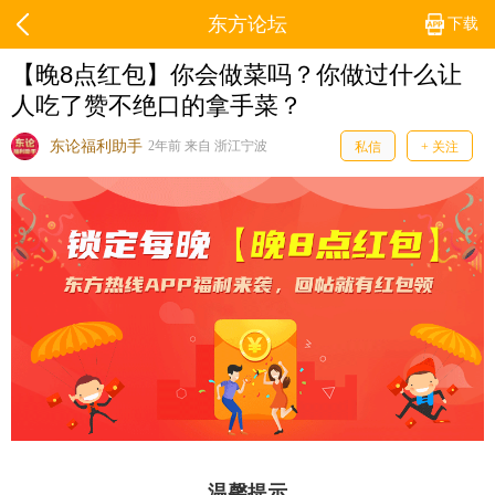
东方论坛
下载
【晚8点红包】你会做菜吗？你做过什么让
人吃了赞不绝口的拿手菜？
东论福利助手
2年前 来自 浙江宁波
私信
+ 关注
温馨提示