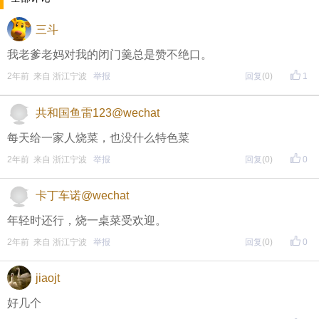
每晚20:00准时开始！
（
红包领完截止
）
关注我，锁定
三斗
红包帖分享此帖至朋友圈或好友，有机会获得更多红
我老爹老妈对我的闭门羹总是赞不绝口。
包。
2年前 来自 浙江宁波
举报
回复
(0)
1
共和国鱼雷123@wechat
• 参与方式
每天给一家人烧菜，也没什么特色菜
一、评论主题内容即可领取红包！
2年前 来自 浙江宁波
举报
回复
(0)
0
二、分享主题帖，阅读数达到5个即可领取红包！
（必须在手机客户端参与哦！请注意下方参与方式
↓↓
卡丁车诺@wechat
↓
）
年轻时还行，烧一桌菜受欢迎。
2年前 来自 浙江宁波
举报
回复
(0)
0
方式一：iOS已经上线，请大家在苹果手机APP Store页
面搜索下载
jiaojt
方式二 ：安卓系统已经上线，请大家在安卓应用市场
好几个