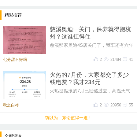
精彩推荐
慈溪奥迪一关门，保养就得跑杭
州？这谁扛得住
慈溪那家奥迪4S店关门了，我车还有六年
保养套餐没用完呢！打电话过去问，售后
说保养正常做，但得去杭州。我
七分甜不好喝
2
21484
41
火热的7月份，大家都交了多少
钱电费？我才234元
提示：回复之后就能看到红包，点击下方“开”即可领
火热挞挞滚的7月已经熬过去，高温天气
取红包~
只能靠空调救命，本以为这个月电费可能
超300，昨天一看帐单才234元。
秋之白桦
2
20956
55
晚8点红包规则看这里
窃以为，东论值得一逛！
↓↓↓
• 福利时间
全部评论