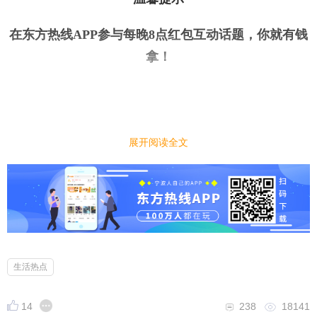
在东方热线APP参与每晚8点红包互动话题，你就有钱
拿
！
展开阅读全文
今日话题
｜
｜
你会做菜吗？你做过什么让人吃了赞不绝口的拿
手菜？
小编先来：
很多人在家都会做菜，有些人厨艺还十分不错，做出
生活热点
的菜经常让人赞不绝口。你会做菜吗？你做过什么让
14
238
18141
人吃了赞不绝口的拿手菜？