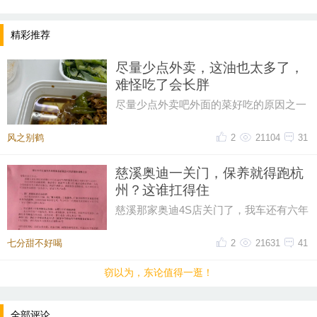
精彩推荐
尽量少点外卖，这油也太多了，
难怪吃了会长胖
尽量少点外卖吧外面的菜好吃的原因之一
油大这油也太多了一点，吃起来都感到害
怕
风之别鹤
2
21104
31
慈溪奥迪一关门，保养就得跑杭
州？这谁扛得住
提示：回复之后就能看到红包，点击下方“开”即可领
慈溪那家奥迪4S店关门了，我车还有六年
取红包~
保养套餐没用完呢！打电话过去问，售后
说保养正常做，但得去杭州。我
七分甜不好喝
2
21631
41
晚8点红包规则看这里
窃以为，东论值得一逛！
↓↓↓
• 福利时间
全部评论