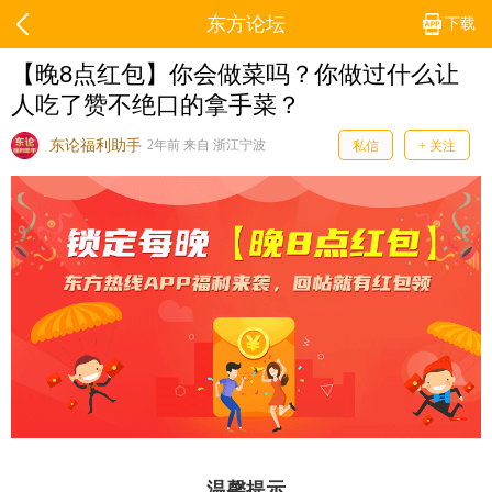
东方论坛
下载
【晚8点红包】你会做菜吗？你做过什么让
人吃了赞不绝口的拿手菜？
东论福利助手
2年前 来自 浙江宁波
私信
+ 关注
温馨提示