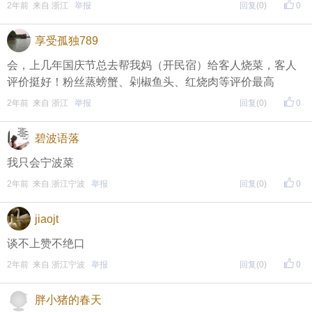
页面搜索下载
2年前 来自 浙江
举报
回复
(0)
0
享受孤独789
东方热线APP新版本功能具体可参见【
新版东方热线APP
会，上几年国庆节总去帮我妈（开民宿）给客人烧菜，客人
】指南，点击链接打开，
全新上线！这些新功能你了解吗？
评价挺好！粉丝蒸螃蟹、剁椒鱼头、红烧肉等评价最高
2年前 来自 浙江
举报
回复
(0)
0
即可查看
https://bbs.cnool.net/10733168.html
碧波语落
• 友情提醒
我只会宁波菜
恶意灌水/答非所问，视为无效
2年前 来自 浙江宁波
举报
回复
(0)
0
未在规定时间内回复，视为无效
jiaojt
谈不上赞不绝口
再次提醒
2年前 来自 浙江宁波
举报
回复
(0)
0
（重要的事情说三遍）
胖小猪的春天
评论主题内容即可领取红包！