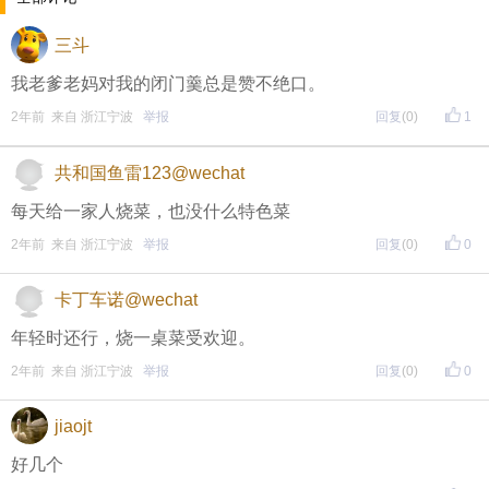
每晚20:00准时开始！
（
红包领完截止
）
关注我，锁定
三斗
红包帖分享此帖至朋友圈或好友，有机会获得更多红
我老爹老妈对我的闭门羹总是赞不绝口。
包。
2年前 来自 浙江宁波
举报
回复
(0)
1
共和国鱼雷123@wechat
• 参与方式
每天给一家人烧菜，也没什么特色菜
一、评论主题内容即可领取红包！
2年前 来自 浙江宁波
举报
回复
(0)
0
二、分享主题帖，阅读数达到5个即可领取红包！
（必须在手机客户端参与哦！请注意下方参与方式
↓↓
卡丁车诺@wechat
↓
）
年轻时还行，烧一桌菜受欢迎。
2年前 来自 浙江宁波
举报
回复
(0)
0
方式一：iOS已经上线，请大家在苹果手机APP Store页
面搜索下载
jiaojt
方式二 ：安卓系统已经上线，请大家在安卓应用市场
好几个