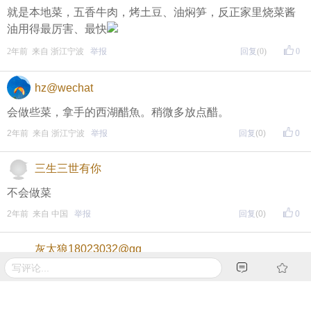
就是本地菜，五香牛肉，烤土豆、油焖笋，反正家里烧菜酱
评论主题内容即可领取红包！
油用得最厉害、最快
评论主题内容即可领取红包！
2年前 来自 浙江宁波
举报
回复
(0)
0
期待每晚8点，与您不见不散！
hz@wechat
↓↓↓↓↓↓
会做些菜，拿手的西湖醋魚。稍微多放点醋。
另外，欢迎加入东方热线粉丝群！
2年前 来自 浙江宁波
举报
回复
(0)
0
只能扫描加入（不能识别二维码加入哦），
更多福利等着你哦~
三生三世有你
不会做菜
2年前 来自 中国
举报
回复
(0)
0
灰太狼18023032@qq
开
2年前 来自 浙江宁波
举报
回复
(0)
0