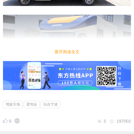
展开阅读全文
驾驶天地
爱驾会
玩在宁波
0
3
197002