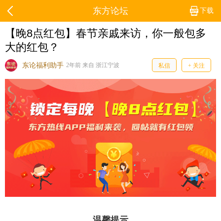
东方论坛
下载
【晚8点红包】春节亲戚来访，你一般包多
大的红包？
东论福利助手
2年前 来自 浙江宁波
私信
+ 关注
温馨提示