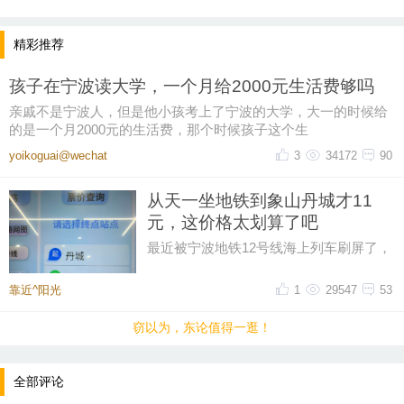
精彩推荐
孩子在宁波读大学，一个月给2000元生活费够吗
亲戚不是宁波人，但是他小孩考上了宁波的大学，大一的时候给
的是一个月2000元的生活费，那个时候孩子这个生
yoikoguai@wechat
3
34172
90
从天一坐地铁到象山丹城才11
元，这价格太划算了吧
最近被宁波地铁12号线海上列车刷屏了，
然后又在网上刷到了地铁12号线的票价，
从天一广场坐到象山丹城是11晕
靠近^阳光
1
29547
53
提示：回复之后就能看到红包，点击下方“开”即可领
窃以为，东论值得一逛！
取红包~
全部评论
晚8点红包规则看这里