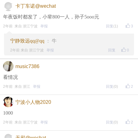
↓↓↓
卡丁车诺@wechat
年夜饭时都发了，小辈800一人，孙子5ooo元
• 福利时间
2年前 来自 浙江宁波
举报
回复
(1)
3
每晚20:00准时开始！
（
红包领完截止
）
关注我，锁定
红包帖分享此帖至朋友圈或好友，有机会获得更多红
宁静致远qq@qq
： 牛
包。
2年前 来自 浙江宁波
举报
回复
0
music7386
• 参与方式
看情况
一、评论主题内容即可领取红包！
2年前 来自 浙江
举报
回复
(0)
2
二、分享主题帖，阅读数达到5个即可领取红包！
宁波小人物2020
（必须在手机客户端参与哦！请注意下方参与方式
↓↓
1000
↓
）
2年前 来自 浙江宁波
举报
回复
(0)
2
方式一：iOS已经上线，请大家在苹果手机APP Store页
无邪@wechat