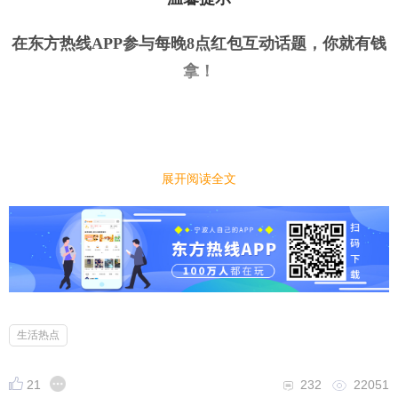
在东方热线APP参与每晚8点红包互动话题，你就有钱
拿
！
今日话题
｜
｜
展开阅读全文
春节亲戚来访，你一般
包
多大的红包？
今天是大年初三，大家是不是都开始走亲戚了。今
年，你发了几个红包？不过，每年过年，怎么包红包
也是令人头痛的问题。快来说说你一般
包
多大的红
包？
生活热点
21
232
22051