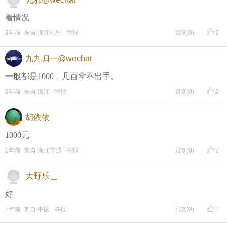
面搜索下载
看情况
方式二 ：安卓系统已经上线，请大家在安卓应用市场
2年前 来自 浙江杭州
举报
回复
(0)
2
页面搜索下载
九九归一@wechat
东方热线APP新版本功能具体可参见【
新版东方热线APP
一般都是1000，几百拿不出手。
】指南，点击链接打开，
2年前 来自 浙江
举报
回复
(0)
2
全新上线！这些新功能你了解吗？
即可查看
https://bbs.cnool.net/10733168.html
胡依依
1000元
• 友情提醒
2年前 来自 浙江宁波
举报
回复
(0)
2
恶意灌水/答非所问，视为无效
大野乐＿
未在规定时间内回复，视为无效
好
2年前 来自 中国
举报
回复
(0)
2
再次提醒