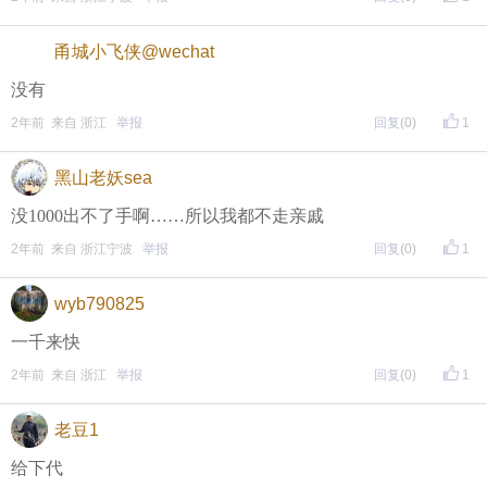
甬城小飞侠@wechat
没有
2年前 来自 浙江
举报
回复
(0)
1
黑山老妖sea
没1000出不了手啊……所以我都不走亲戚
2年前 来自 浙江宁波
举报
回复
(0)
1
wyb790825
一千来快
2年前 来自 浙江
举报
回复
(0)
1
老豆1
给下代