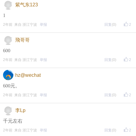
紫气东123
（重要的事情说三遍）
1
评论主题内容即可领取红包！
2年前 来自 浙江宁波
举报
回复
(0)
2
评论主题内容即可领取红包！
评论主题内容即可领取红包！
飛哥哥
期待每晚8点，与您不见不散！
600
2年前 来自 浙江宁波
举报
回复
(0)
2
↓↓↓↓↓↓
另外，欢迎加入东方热线资讯群！
hz@wechat
只能扫描加入（不能识别二维码加入哦），
600元。
更多精彩等着你哦~
2年前 来自 浙江宁波
举报
回复
(0)
2
李Lp
千元左右
2年前 来自 浙江宁波
举报
回复
(0)
2