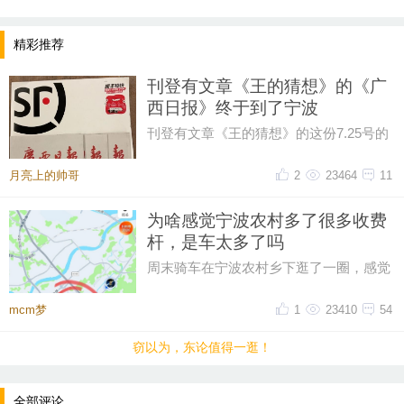
精彩推荐
刊登有文章《王的猜想》的《广
西日报》终于到了宁波
刊登有文章《王的猜想》的这份7.25号的
《广西日报》终于跨越1790公里从广西的
南宁到了浙江的宁波。2026.7.2
月亮上的帅哥
2
23464
11
为啥感觉宁波农村多了很多收费
杆，是车太多了吗
周末骑车在宁波农村乡下逛了一圈，感觉
比起之前，宁波农村的收费杆越来越多
了，感觉几乎每个村头都有收费杆
提示：回复之后就能看到红包，点击下方“开”即可领
mcm梦
1
23410
54
取红包~
窃以为，东论值得一逛！
晚8点红包规则看这里
全部评论