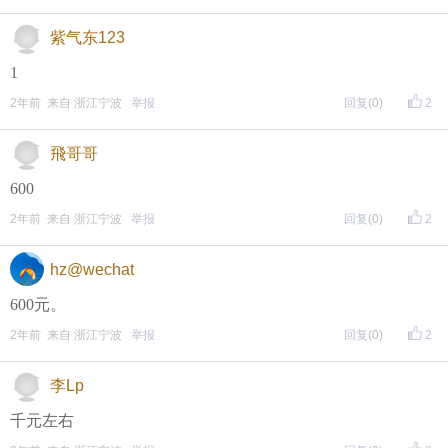
（重要的事情说三遍）
紫气东123
评论主题内容即可领取红包！
1
评论主题内容即可领取红包！
2年前 来自 浙江宁波
举报
回复
(0)
2
评论主题内容即可领取红包！
飛哥哥
期待每晚8点，与您不见不散！
600
↓↓↓↓↓↓
2年前 来自 浙江宁波
举报
回复
(0)
2
另外，欢迎加入东方热线资讯群！
hz@wechat
只能扫描加入（不能识别二维码加入哦），
600元。
更多精彩等着你哦~
2年前 来自 浙江宁波
举报
回复
(0)
2
李Lp
千元左右