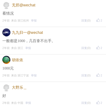
面搜索下载
无邪@wechat
方式二 ：安卓系统已经上线，请大家在安卓应用市场
看情况
页面搜索下载
2年前 来自 浙江杭州
举报
回复
(0)
2
九九归一@wechat
东方热线APP新版本功能具体可参见【
新版东方热线APP
一般都是1000，几百拿不出手。
】指南，点击链接打开，
全新上线！这些新功能你了解吗？
2年前 来自 浙江
举报
回复
(0)
2
即可查看
https://bbs.cnool.net/10733168.html
胡依依
1000元
• 友情提醒
2年前 来自 浙江宁波
举报
回复
(0)
2
恶意灌水/答非所问，视为无效
未在规定时间内回复，视为无效
大野乐＿
好
再次提醒
2年前 来自 中国
举报
回复
(0)
2