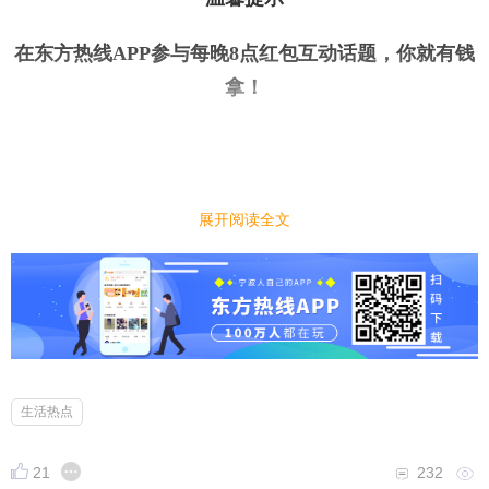
在东方热线APP参与每晚8点红包互动话题，你就有钱
拿
！
今日话题
｜
｜
展开阅读全文
春节亲戚来访，你一般
包
多大的红包？
今天是大年初三，大家是不是都开始走亲戚了。今
年，你发了几个红包？不过，每年过年，怎么包红包
也是令人头痛的问题。快来说说你一般
包
多大的红
包？
生活热点
21
232