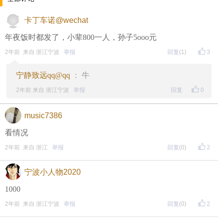
↓↓↓
卡丁车诺@wechat
• 福利时间
年夜饭时都发了，小辈800一人，孙子5ooo元
每晚20:00准时开始！
（
红包领完截止
）
关注我，锁定
2年前 来自 浙江宁波
举报
回复
(1)
3
红包帖分享此帖至朋友圈或好友，有机会获得更多红
宁静致远qq@qq
： 牛
包。
2年前 来自 浙江宁波
举报
回复
0
• 参与方式
music7386
一、评论主题内容即可领取红包！
看情况
二、分享主题帖，阅读数达到5个即可领取红包！
2年前 来自 浙江
举报
回复
(0)
2
（必须在手机客户端参与哦！请注意下方参与方式
↓↓
宁波小人物2020
↓
）
1000
方式一：iOS已经上线，请大家在苹果手机APP Store页
2年前 来自 浙江宁波
举报
回复
(0)
2