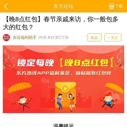
东方论坛
下载
【晚8点红包】春节亲戚来访，你一般包多
大的红包？
东论福利助手
2年前 来自 浙江宁波
私信
+ 关注
温馨提示