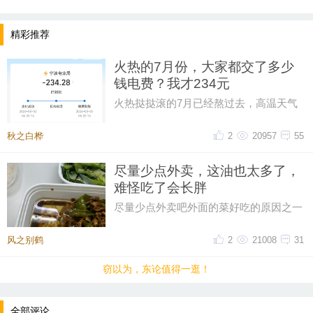
精彩推荐
火热的7月份，大家都交了多少
钱电费？我才234元
火热挞挞滚的7月已经熬过去，高温天气
只能靠空调救命，本以为这个月电费可能
超300，昨天一看帐单才234元。
秋之白桦
2
20957
55
尽量少点外卖，这油也太多了，
难怪吃了会长胖
尽量少点外卖吧外面的菜好吃的原因之一
油大这油也太多了一点，吃起来都感到害
怕
提示：回复之后就能看到红包，点击下方“开”即可领
风之别鹤
2
21008
31
取红包~
窃以为，东论值得一逛！
晚8点红包规则看这里
全部评论