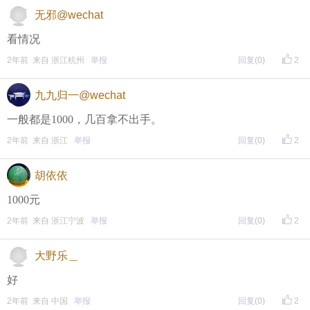
面搜索下载
无邪@wechat
方式二 ：安卓系统已经上线，请大家在安卓应用市场
看情况
页面搜索下载
2年前 来自 浙江杭州
举报
回复
(0)
2
九九归一@wechat
东方热线APP新版本功能具体可参见【
新版东方热线APP
一般都是1000，几百拿不出手。
】指南，点击链接打开，
全新上线！这些新功能你了解吗？
2年前 来自 浙江
举报
回复
(0)
2
即可查看
https://bbs.cnool.net/10733168.html
胡依依
1000元
• 友情提醒
2年前 来自 浙江宁波
举报
回复
(0)
2
恶意灌水/答非所问，视为无效
未在规定时间内回复，视为无效
大野乐＿
好
再次提醒
2年前 来自 中国
举报
回复
(0)
2