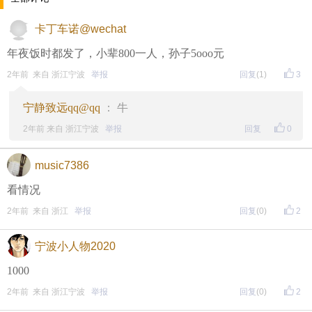
↓↓↓
卡丁车诺@wechat
• 福利时间
年夜饭时都发了，小辈800一人，孙子5ooo元
每晚20:00准时开始！
（
红包领完截止
）
关注我，锁定
2年前 来自 浙江宁波
举报
回复
(1)
3
红包帖分享此帖至朋友圈或好友，有机会获得更多红
宁静致远qq@qq
： 牛
包。
2年前 来自 浙江宁波
举报
回复
0
• 参与方式
music7386
一、评论主题内容即可领取红包！
看情况
二、分享主题帖，阅读数达到5个即可领取红包！
2年前 来自 浙江
举报
回复
(0)
2
（必须在手机客户端参与哦！请注意下方参与方式
↓↓
宁波小人物2020
↓
）
1000
方式一：iOS已经上线，请大家在苹果手机APP Store页
2年前 来自 浙江宁波
举报
回复
(0)
2