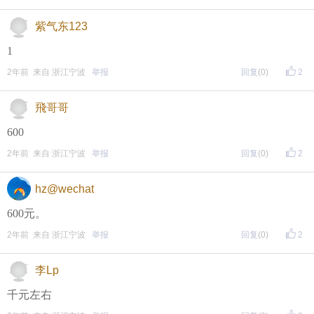
（重要的事情说三遍）
紫气东123
评论主题内容即可领取红包！
1
评论主题内容即可领取红包！
2年前 来自 浙江宁波
举报
回复
(0)
2
评论主题内容即可领取红包！
飛哥哥
期待每晚8点，与您不见不散！
600
↓↓↓↓↓↓
2年前 来自 浙江宁波
举报
回复
(0)
2
另外，欢迎加入东方热线资讯群！
hz@wechat
只能扫描加入（不能识别二维码加入哦），
600元。
更多精彩等着你哦~
2年前 来自 浙江宁波
举报
回复
(0)
2
李Lp
千元左右