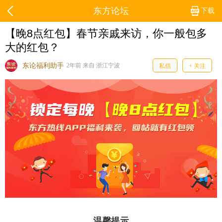
东方论坛
下载
【晚8点红包】春节亲戚来访，你一般包多
大的红包？
东论福利助手
2年前 来自 浙江宁波
私信
+ 关注
温馨提示