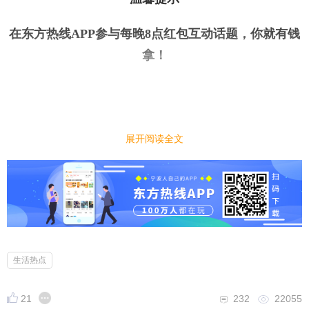
在东方热线APP参与每晚8点红包互动话题，你就有钱
拿
！
今日话题
｜
｜
展开阅读全文
春节亲戚来访，你一般
包
多大的红包？
今天是大年初三，大家是不是都开始走亲戚了。今
年，你发了几个红包？不过，每年过年，怎么包红包
也是令人头痛的问题。快来说说你一般
包
多大的红
包？
生活热点
21
232
22055