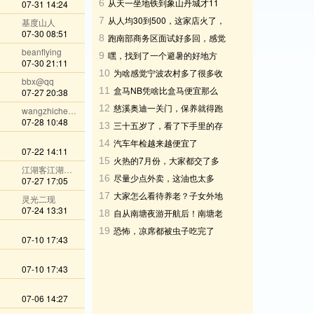
从天一坐地铁到象山丹城才11
6
07-31 14:24
元，这价格太划算了吧
从人均30到500，这家店火了，
7
基度山人
07-30 08:51
我却再也不想去
跑南部商务区面试好多回，感觉
8
beanflying
在这边上班有点压抑
嘿，找到了一个避暑的好地方
9
07-30 21:11
为啥感觉宁波农村多了很多收
10
bbx@qq
费杆，是车太多了吗
盒马NB凭啥比盒马便宜那么
11
07-27 20:38
多？
慈溪奥迪一关门，保养就得跑
12
wangzhicheng1985
07-28 10:48
杭州？这谁扛得住
三十五岁了，看了下手里的存
13
款十五万，这正常吗?
汽车年检越来越便宜了
14
07-22 14:11
火热的7月份，大家都交了多
15
江湖客江湖老@wechat
少钱电费？
尽量少点外卖，这油也太多
16
07-27 17:05
了，难怪吃了会长胖
大家怎么看待养老？子女外地
17
灵光二现
定居不愿回宁波咋办
07-24 13:31
自从南塘夜游开航后！南塘老
18
街每天都是人从众
恐怖，凉席都被虫子吃完了
19
07-10 17:43
07-10 17:43
07-06 14:27