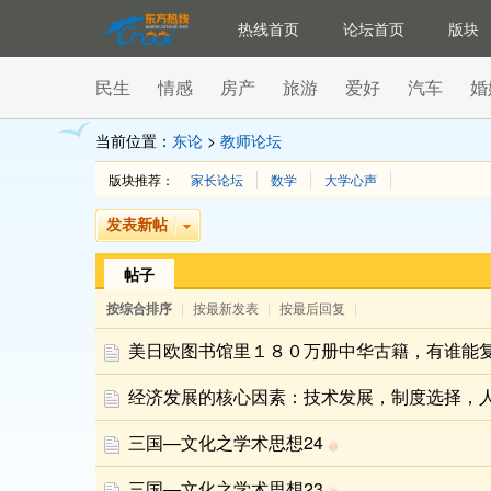
热线首页
论坛首页
版块
民生
情感
房产
旅游
爱好
汽车
婚
当前位置：
东论
>
教师论坛
版块推荐：
家长论坛
数学
大学心声
发表新帖
帖子
按综合排序
|
按最新发表
|
按最后回复
|
美日欧图书馆里１８０万册中华古籍，有谁能
经济发展的核心因素：技术发展，制度选择，
三国—文化之学术思想24
三国—文化之学术思想23