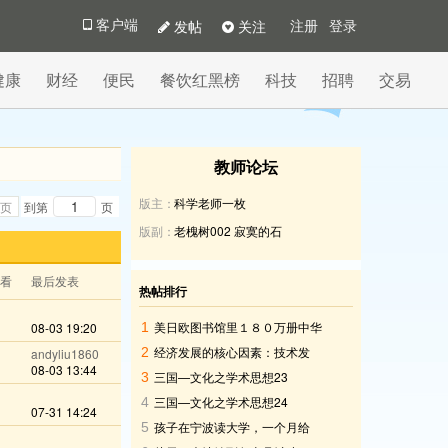
发帖
关注
客户端
注册
登录
健康
财经
便民
餐饮红黑榜
科技
招聘
交易
教师论坛
版主：
科学老师一枚
页
到第
页
版副：
老槐树002
寂寞的石
查看
最后发表
热帖排行
美日欧图书馆里１８０万册中华
08-03 19:20
1
古籍，有谁能复制回来？
经济发展的核心因素：技术发
2
andyliu1860
08-03 13:44
展，制度选择，人性。
三国—文化之学术思想23
3
三国—文化之学术思想24
4
07-31 14:24
孩子在宁波读大学，一个月给
5
2000元生活费够吗