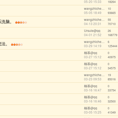
05-20 15:33
18264
wangzhicheng1985
10
05-05 18:49
93665
wangzhicheng1985
55
系洗脑。
04-13 20:31
70710
Ursule@qq
26
04-01 21:52
168779
wangzhicheng1985
6
想法。
03-29 14:19
125444
楠慕@qq
0
03-27 15:12
40975
楠慕@qq
0
03-27 15:12
34575
wangzhicheng1985
19
03-23 09:53
85016
楠慕@qq
0
03-16 16:47
33754
楠慕@qq
0
03-16 16:46
32500
楠慕@qq
0
03-05 15:25
41349