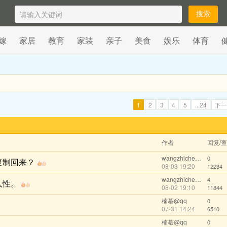
嫁
家居
教育
家装
亲子
美食
娱乐
体育
1
2
3
4
5
...24
下一
作者
回复/
wangzhicheng1985
0
复制回来？
08-03 19:20
12234
wangzhicheng1985
4
人性。
08-02 19:10
11844
楠慕@qq
0
07-31 14:24
6510
楠慕@qq
0