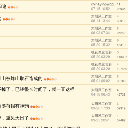
chinaying@qq
11
归途
07-15 10:52
23935
太阳风工作室
4
食
06-14 13:44
32912
太阳风工作室
2
06-03 07:34
35242
太阳风工作室
6
05-20 15:32
46310
桃花岛主老邪
5
05-20 03:29
148397
桃花岛主老邪
4
05-20 03:20
127489
太阳风工作室
2
青山被炸山取石造成的
05-01 09:02
39183
坏掉了，已经很长时间了，就一直这样
太阳风工作室
4
04-15 06:43
42736
太阳风工作室
3
竹墨荷很有神韵
03-26 17:33
59319
太阳风工作室
1
掉，重见天日了
03-25 20:41
57462