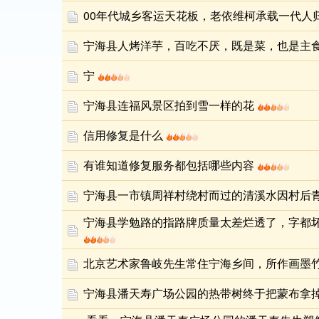
00年代城乡客运天花板，老依维柯承载一代人
宁海县人烤洋芋，百吃不厌，既是菜，也是主
宁
宁海县连福风景区拍到雪一样的花
信用修复是什么
有谁知道修复服务都包括哪些内容
宁海县一市镇周祥村绕村而过的清溪水因村后
宁海县学勉路的指路牌质量太差烂透了，字都
北京艺术家鲁岐先生常住宁海乡间，所作画墨
宁海县潘天寿广场公园的热带树终于把蒙布拿