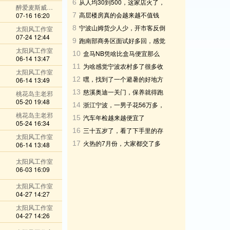
从人均30到500，这家店火了，
6
醉爱麦斯威尔@qq
我却再也不想去
高层楼房真的会越来越不值钱
07-16 16:20
7
吗，还是网上在制造焦虑
宁波山姆货少人少，开市客反倒
8
太阳风工作室
07-24 12:44
人气旺起来了
跑南部商务区面试好多回，感觉
9
太阳风工作室
在这边上班有点压抑
盒马NB凭啥比盒马便宜那么
10
06-14 13:47
多？
为啥感觉宁波农村多了很多收
11
太阳风工作室
费杆，是车太多了吗
嘿，找到了一个避暑的好地方
12
06-14 13:49
慈溪奥迪一关门，保养就得跑
13
桃花岛主老邪
05-20 19:48
杭州？这谁扛得住
浙江宁波，一男子花56万多，
14
桃花岛主老邪
买了66部苹果16Pr
汽车年检越来越便宜了
15
05-24 16:34
三十五岁了，看了下手里的存
16
太阳风工作室
款十五万，这正常吗?
火热的7月份，大家都交了多
17
06-14 13:48
少钱电费？
太阳风工作室
06-03 16:09
太阳风工作室
04-27 14:27
太阳风工作室
04-27 14:26