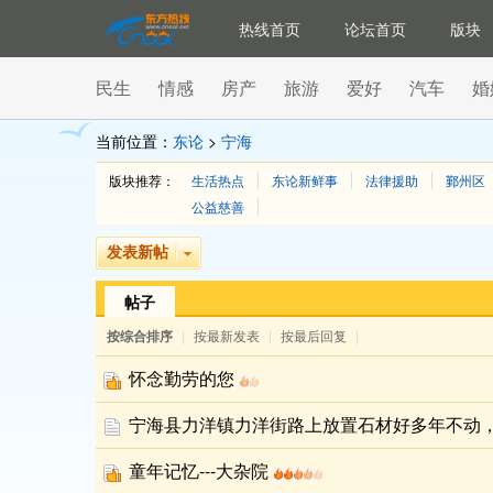
热线首页
论坛首页
版块
民生
情感
房产
旅游
爱好
汽车
婚
当前位置：
东论
>
宁海
版块推荐：
生活热点
东论新鲜事
法律援助
鄞州区
公益慈善
发表新帖
帖子
按综合排序
|
按最新发表
|
按最后回复
|
怀念勤劳的您
宁海县力洋镇力洋街路上放置石材好多年不动
童年记忆---大杂院