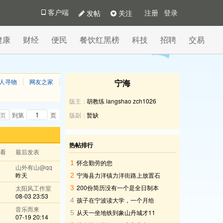
发帖
关注
客户端
注册
登录
健康
财经
便民
餐饮红黑榜
科技
招聘
交易
人寻物
网友之家
宁海
版主：
胡教练
langshao
zch1026
页
到第
页
版副：
暂缺
热帖排行
查看
最后发表
怀念勤劳的您
1
山外有山@qq
昨天
宁海县力洋镇力洋街路上放置石
2
材好多年不动，严重妨碍行人安全
200份简历没有一个是全日制本
太阳风工作室
3
08-03 23:53
科生
孩子在宁波读大学，一个月给
4
音乐而来
2000元生活费够吗
从天一坐地铁到象山丹城才11
5
07-19 20:14
元，这价格太划算了吧