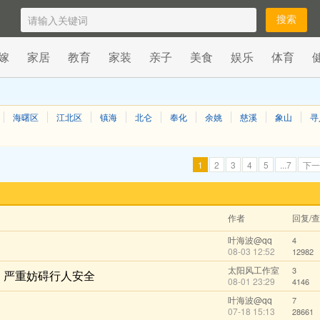
嫁
家居
教育
家装
亲子
美食
娱乐
体育
海曙区
江北区
镇海
北仑
奉化
余姚
慈溪
象山
寻
1
2
3
4
5
...7
下一
作者
回复/
叶海波@qq
4
08-03 12:52
12982
太阳风工作室
3
，严重妨碍行人安全
08-01 23:29
4146
叶海波@qq
7
07-18 15:13
28661