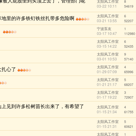
像被人屁股坐到头顶上去了，管理部门呢
太阳风工作室
8
03-22 10:11
54619
太阳风工作室
6
草地里的许多铁钉铁丝扎带多危险啊
03-21 13:55
52207
宁波泵友
1
）
03-17 10:47
112980
太阳风工作室
6
03-15 14:22
52435
太阳风工作室
9
03-01 10:53
57140
太阳风工作室
4
太扎心了
01-29 07:09
65996
太阳风工作室
5
01-21 21:17
68207
太阳风工作室
3
01-17 19:22
72907
山上见到许多松树苗长出来了，有希望了
太阳风工作室
4
01-15 21:34
61755
太阳风工作室
5
01-15 21:31
60621
太阳风工作室
1