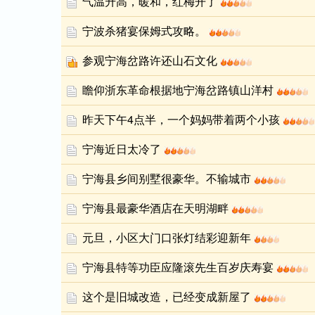
气温升高，暖和，红梅开了
宁波杀猪宴保姆式攻略。
参观宁海岔路许还山石文化
瞻仰浙东革命根据地宁海岔路镇山洋村
昨天下午4点半，一个妈妈带着两个小孩
宁海近日太冷了
宁海县乡间别墅很豪华。不输城市
宁海县最豪华酒店在天明湖畔
元旦，小区大门口张灯结彩迎新年
宁海县特等功臣应隆滚先生百岁庆寿宴
这个是旧城改造，已经变成新屋了