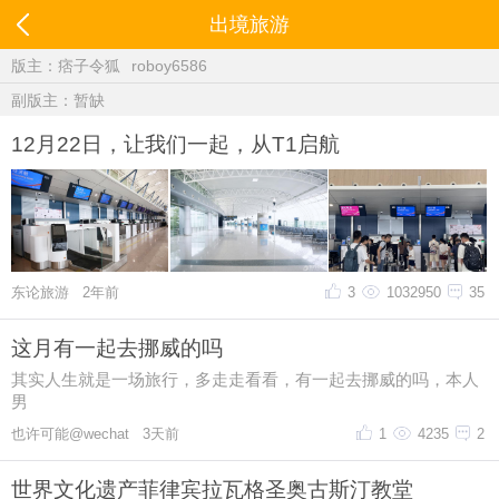
出境旅游
版主：
痞子令狐
roboy6586
副版主：暂缺