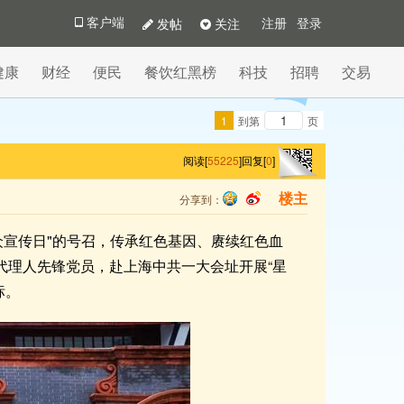
发帖
关注
客户端
注册
登录
健康
财经
便民
餐饮红黑榜
科技
招聘
交易
1
到第
页
阅读[
55225
]
回复[
0
]
分享到：
楼主
qq
sina
公众宣传日"的号召，传承红色基因、赓续红色血
、代理人先锋党员，赴上海中共一大会址开展“星
标。