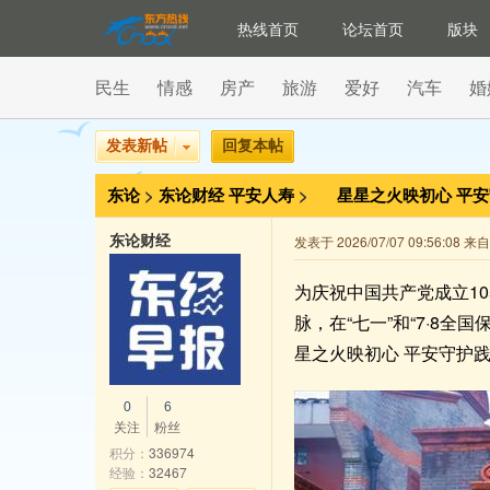
热线首页
论坛首页
版块
民生
情感
房产
旅游
爱好
汽车
婚
发表新帖
回复本帖
东论
>
东论财经
平安人寿
>
星星之火映初心 平
主题党日活动
东论财经
发表于 2026/07/07 09:56:08 
为庆祝中国共产党成立1
脉，在“七一”和“7·8
星之火映初心 平安守护
0
6
关注
粉丝
积分：
336974
经验：
32467