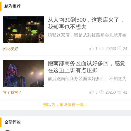
精彩推荐
从人均30到500，这家店火了，
我却再也不想去
鸡繁这家店，我是从彩虹路那会儿就开始
吃的，那时候觉得它特别有个性。网上骂
声再多，我也愿意去，那时候感
如此安好
1
29233
24
跑南部商务区面试好多回，感觉
在这边上班有点压抑
前后跑南部商务区面试好多回，不知道为
什么，一直对这片商务区提不起好感。成
片密集写字楼自带压抑感，上下
亏了我亏了
3
28253
41
窃以为，东论值得一逛！
全部评论