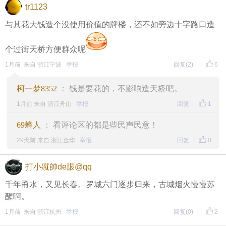
tr1123
与其花大钱造个没使用价值的牌楼，还不如旁边十字路口造
个过街天桥方便群众呢
1月前 来自 浙江宁波
举报
回复
(2)
6
柯一梦8352
： 钱是要花的，不影响造天桥吧。
1月前 来自 浙江舟山
举报
回复
1
69蜂人
： 看评论区的都是些民声民意！
29天前 来自 浙江金华
举报
回复
0
打小殧帥de詪@qq
千年甬水，又见长春。罗城六门逐步归来，古城烟火慢慢苏
醒啊。
1月前 来自 浙江杭州
举报
回复
(0)
2