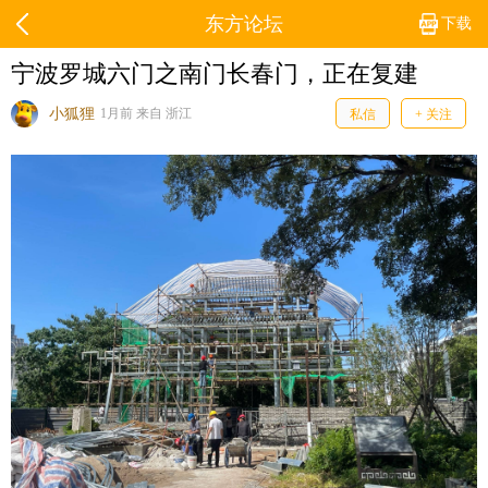
东方论坛
下载
宁波罗城六门之南门长春门，正在复建
小狐狸
1月前 来自 浙江
私信
+ 关注