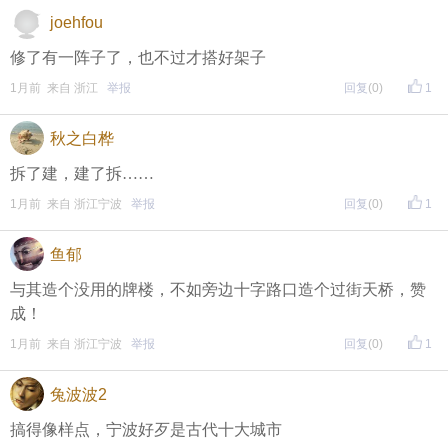
joehfou
修了有一阵子了，也不过才搭好架子
1月前 来自 浙江
举报
回复
(0)
1
秋之白桦
拆了建，建了拆……
1月前 来自 浙江宁波
举报
回复
(0)
1
鱼郁
与其造个没用的牌楼，不如旁边十字路口造个过街天桥，赞
成！
1月前 来自 浙江宁波
举报
回复
(0)
1
兔波波2
搞得像样点，宁波好歹是古代十大城市