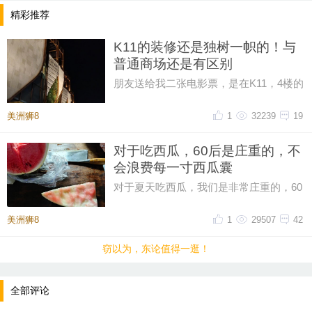
为哭不过来，对于古代那些种地的，打鱼的、卖苦
精彩推荐
力、的老百姓，农历五月一到就等于半只脚踏进了鬼
K11的装修还是独树一帜的！与
门关，一场热病村里的孩子能死一半，所以五月初五
普通商场还是有区别
这一天老祖宗们在拼命，拼着命想让自己和家里人活
朋友送给我二张电影票，是在K11，4楼的
到下一个秋天，不信你看看端午节的规矩，到底是干
华纳。也就是周星驰导演的功夫女足。
什么用？为什么门口挂艾草、挂菖蒲、不是为了好
K11我还是第1次进去，里面装修的
美洲狮8
1
32239
19
看，菖蒲叶子像剑、艾草味道刺鼻，这两样东西是古
对于吃西瓜，60后是庄重的，不
代农村最便宜的杀虫剂和消毒液，蚊虫闻见就躲。为
会浪费每一寸西瓜囊
什么给孩子手腕拴五彩绳，那根绳叫“长命缕”，也
对于夏天吃西瓜，我们是非常庄重的，60
叫“续命缕”，什么叫续命，就是这条命眼瞅着要没
后不会浪费每一寸西瓜囊，一直啃到西瓜
了，求老天爷再续一段，这根绳是中国母亲，在没有
皮雪白为止，这是刻在骨子里对
美洲狮8
1
29507
42
疫苗没有抗生素的年代，用最便宜的彩线给老天爷下
窃以为，东论值得一逛！
的契约。为什么喝雄黄酒，为什么在孩子额头上画上
王字，雄黄是有毒的矿物，能驱蛇虫，老百姓穷买不
全部评论
起药就用毒攻毒，把雄黄溶在酒里喝下去，涂在额头