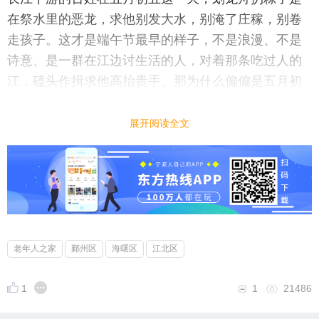
在祭水里的恶龙，求他别发大水，别淹了庄稼，别卷
走孩子。这才是端午节最早的样子，不是浪漫、不是
诗意、是一群在江边讨生活的人，对着那条吃过人的
江，磕头作揖求他高抬贵手。那为什么偏偏是五月初
五，在古人的历法里，五月叫“恶月”，五月初五叫“九
毒日”的头一天。把时间拨回到1000多年前，中国农村
展开阅读全文
没有空调、没有冰箱、没有抗生素、没有医院。农历
五月一到天热的像蒸笼，雨下个为停，然后来的是什
么？是瘟疫、是喝了被污染的水，拉肚子拉到脱水，
是蚊子一咬，第二天就发高烧打摆子，是蛇、蜈蚣、
蝎子、从墙缝里土堆里水沟里钻出来，咬一口能要
命。
老年人之家
鄞州区
海曙区
江北区
史书上记载，古代夏天的瘟疫，用的词是死者大半，
1
1
21486
十室九空父母来不及哭孩子，哥哥来不及哭弟弟，因