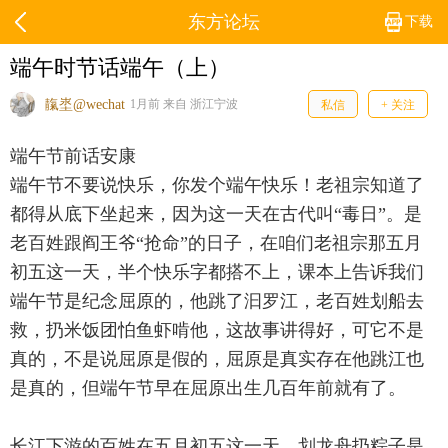
东方论坛
下载
端午时节话端午（上）
靝埊@wechat
1月前 来自 浙江宁波
私信
+ 关注
端午节前话安康
端午节不要说快乐，你发个端午快乐！老祖宗知道了
都得从底下坐起来，因为这一天在古代叫“毒日”。是
老百姓跟阎王爷“抢命”的日子，在咱们老祖宗那五月
初五这一天，半个快乐字都搭不上，课本上告诉我们
端午节是纪念屈原的，他跳了汩罗江，老百姓划船去
救，扔米饭团怕鱼虾啃他，这故事讲得好，可它不是
真的，不是说屈原是假的，屈原是真实存在他跳江也
是真的，但端午节早在屈原出生几百年前就有了。
长江下游的百姓在五月初五这一天，划龙舟扔粽子是