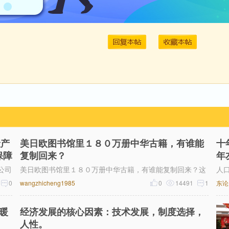
险产
美日欧图书馆里１８０万册中华古籍，有谁能
十
保障
复制回来？
年
公司
美日欧图书馆里１８０万册中华古籍，有谁能复制回来？这
人
保险
0
些书的价值绝对有兆亿的价格！有些是你根本想象不到
wangzhicheng1985
0
14491
1
基
东论
温暖
经济发展的核心因素：技术发展，制度选择，
人性。