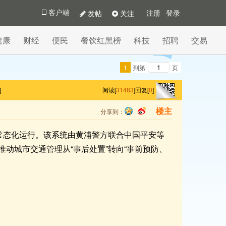
发帖
关注
客户端
注册
登录
健康
财经
便民
餐饮红黑榜
科技
招聘
交易
1
到第
页
]
阅读[
31483
]
回复[
0
]
分享到：
楼主
qq
sina
入常态化运行。该系统由黄浦警方联合中国平安等
动城市交通管理从“事后处置”转向“事前预防、