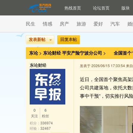
热线首页
论坛首页
版块
民生
情感
房产
旅游
爱好
汽车
婚
发表新帖
回复本帖
东论
>
东论财经
平安产险宁波分公司
>
全国首个
量”
东论财经
发表于 2026/06/15 17:33:54 
近日，全国首个聚焦高架
公司共建落地，依托大数
事中干预”，切实推行风
0
6
关注
粉丝
积分：
336974
经验：
32467