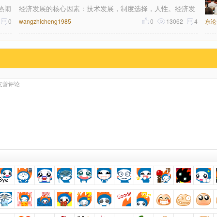
热闹
经济发展的核心因素：技术发展，制度选择，人性。经济发
食
0
展的核心因素：工业革命（总共4次）：技术进步，推
wangzhicheng1985
0
13062
4
东论
围