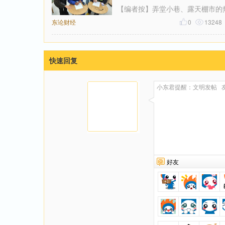
【编者按】弄堂小巷、露天棚市的
东论财经
鲜味，常让舌尖“活色生香”；采撷
0
13248
材、烹煮人间烟火，日子在砧板与
快速回复
好友