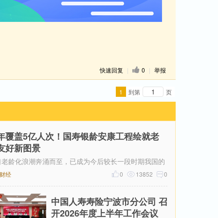
快速回复
|
0
|
举报
1
到第
页
年覆盖5亿人次！国寿银龄安康工程绘就老
友好新图景
口老龄化浪潮奔涌而至，已成为今后较长一段时期我国的
本国情和需要面对的重大课题。国家统计局数据显示
财经
0
13852
0
中国人寿寿险宁波市分公司 召
开2026年度上半年工作会议