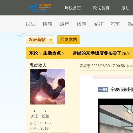
热线首页
论坛首页
版块
民生
情感
房产
旅游
爱好
汽车
婚
发表新帖
回复本帖
东论
>
生活热点
>
曾经的东港饭店要拍卖了
[复制]
乳齿动人
发表于 2026/06/09 17:00:56 
2
3
关注
粉丝
积分：
30158
经验：
8519