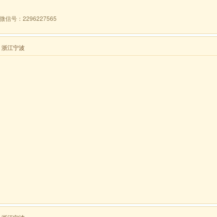
号：2296227565
来自 浙江宁波