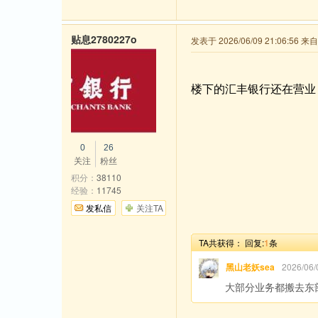
贴息2780227o
发表于 2026/06/09 21:06:56 
楼下的汇丰银行还在营业
0
26
关注
粉丝
积分：
38110
经验：
11745
发私信
关注TA
TA共获得：
回复:
1
条
黑山老妖sea
2026/06
大部分业务都搬去东