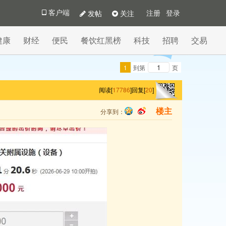
发帖
关注
客户端
注册
登录
健康
财经
便民
餐饮红黑榜
科技
招聘
交易
1
到第
页
阅读[
17786
]
回复[
20
]
分享到：
楼主
qq
sina