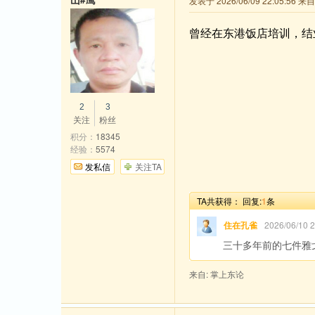
发表于 2026/06/09 22:05:56 
曾经在东港饭店培训，结
2
3
关注
粉丝
积分：
18345
经验：
5574
发私信
关注TA
TA共获得：
回复:
1
条
住在孔雀
2026/06/10
三十多年前的七件雅
来自: 掌上东论