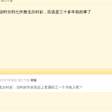
来自 浙江宁波
业时分到七件雅戈尔衬衫，应该是三十多年前的事了
 22:03:18 来自 浙江宁波
举报
戈尔衬衫，当时的市价应赶上普通职工一个月收入吧？