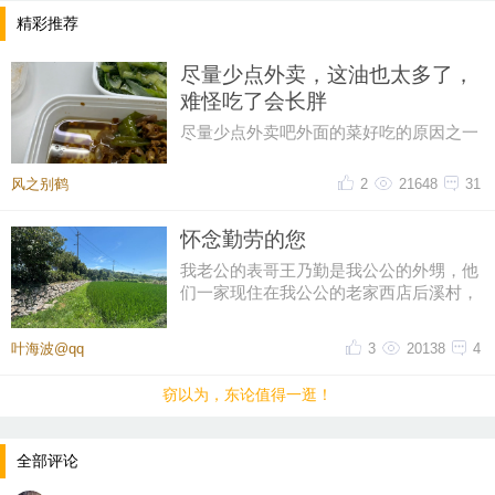
精彩推荐
尽量少点外卖，这油也太多了，
难怪吃了会长胖
尽量少点外卖吧外面的菜好吃的原因之一
油大这油也太多了一点，吃起来都感到害
怕
风之别鹤
2
21648
31
怀念勤劳的您
我老公的表哥王乃勤是我公公的外甥，他
们一家现住在我公公的老家西店后溪村，
一辈子务农，有竹山还承包了农
叶海波@qq
3
20138
4
窃以为，东论值得一逛！
全部评论