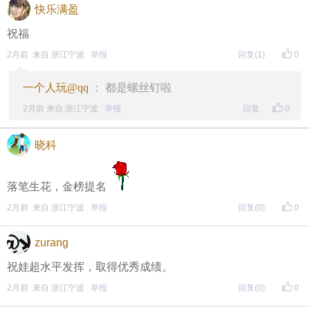
快乐满盈
祝福
2月前 来自 浙江宁波
举报
回复
(1)
0
一个人玩@qq
： 都是螺丝钉啦
2月前 来自 浙江宁波
举报
回复
0
晓科
落笔生花，金榜提名
2月前 来自 浙江宁波
举报
回复
(0)
0
zurang
祝娃超水平发挥，取得优秀成绩。
2月前 来自 浙江宁波
举报
回复
(0)
0