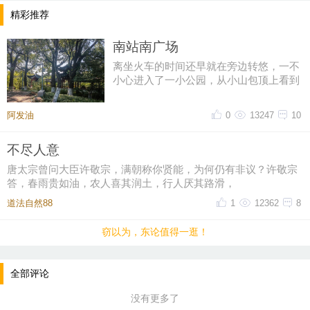
精彩推荐
南站南广场
离坐火车的时间还早就在旁边转悠，一不
小心进入了一小公园，从小山包顶上看到
了修建过的古迹，第一感觉像是
阿发油
0
13247
10
不尽人意
唐太宗曾问大臣许敬宗，满朝称你贤能，为何仍有非议？许敬宗
答，春雨贵如油，农人喜其润土，行人厌其路滑，
道法自然88
1
12362
8
窃以为，东论值得一逛！
全部评论
没有更多了