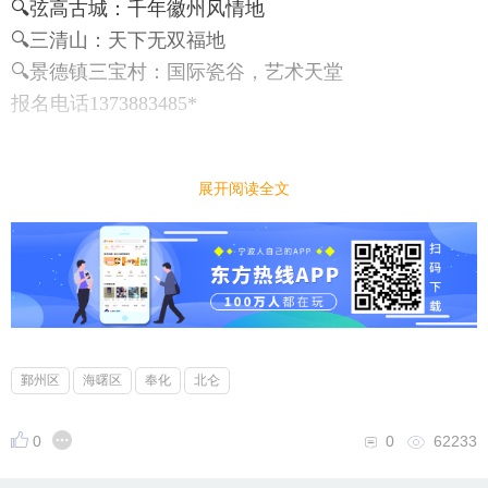
🔍弦高古城：千年徽州风情地
🔍三清山：天下无双福地
🔍景德镇三宝村：国际瓷谷，艺术天堂
报名电话1373883485*
展开阅读全文
鄞州区
海曙区
奉化
北仑
0
0
62233