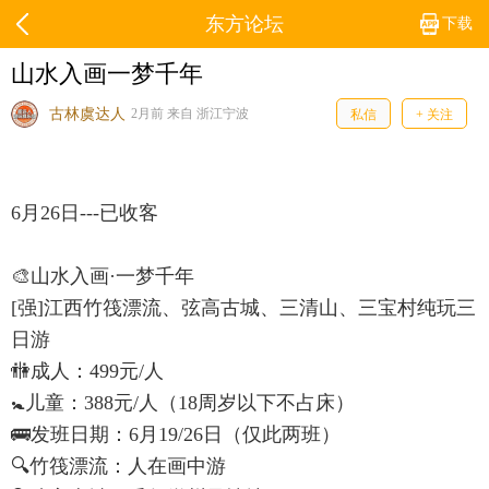
东方论坛
下载
山水入画一梦千年
古林虞达人
2月前 来自 浙江宁波
私信
+ 关注
6月26日---已收客
🎨山水入画·一梦千年
[强]江西竹筏漂流、弦高古城、三清山、三宝村纯玩三
日游
🚻成人：499元/人
🚼儿童：388元/人（18周岁以下不占床）
🚌发班日期：6月19/26日（仅此两班）
🔍竹筏漂流：人在画中游