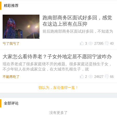
精彩推荐
跑南部商务区面试好多回，感觉
在这边上班有点压抑
前后跑南部商务区面试好多回，不知道为
什么，一直对这片商务区提不起好感。成
片密集写字楼自带压抑感，上下
亏了我亏了
3
27395
40
大家怎么看待养老？子女外地定居不愿回宁波咋办
现在养老成了很多家庭绕不开的难题。很多家庭还是独生子女，
不少年轻人在外成家立业，在大城市扎根生子，就
不能再吃了
2
24627
66
窃以为，东论值得一逛！
全部评论
没有更多了