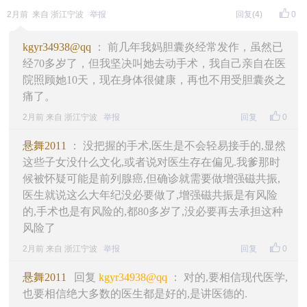
2月前 来自 浙江宁波
举报
回复
(4)
0
kgyr34938@qq
： 前几年我妈胆囊炎经常发作，虽然已
经70多岁了，但我坚决叫她去动手术，我自己亲自在医
院照顾她10天，现在身体很健康，再也不用受胆囊炎之
痛了。
2月前 来自 浙江宁波
举报
回复
0
悬舞2011
： 没把握的手术,医生是不会轻易接手的,显然
这些子女没什么文化,或者说对医生存在偏见.我爹那时
候被怀疑可能是前列腺癌,但确诊就需要做增强磁共振,
医生就说这么大年纪没必要做了,增强磁共振是有风险
的,手术也是有风险的,都80多岁了,没必要再去承担这种
风险了
2月前 来自 浙江宁波
举报
回复
0
悬舞2011
回复
kgyr34938@qq
： 对的,要相信现代医学,
也要相信绝大多数的医生都是好的,是讲医德的.