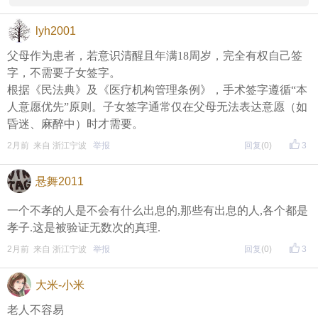
是成年人最无力、最戳心的人间现实。
lyh2001
愿天下所有老人，老有所依、病痛有治，余生皆能被
父母作为患者，若意识清醒且年满18周岁，完全有权自己签
温柔以待。
字，不需要子女签字。
根据《民法典》及《医疗机构管理条例》，手术签字遵循“本
人意愿优先”原则。子女签字通常仅在父母无法表达意愿（如
昏迷、麻醉中）时才需要。
2月前 来自 浙江宁波
举报
回复
(0)
3
悬舞2011
一个不孝的人是不会有什么出息的,那些有出息的人,各个都是
孝子.这是被验证无数次的真理.
2月前 来自 浙江宁波
举报
回复
(0)
3
大米-小米
老人不容易