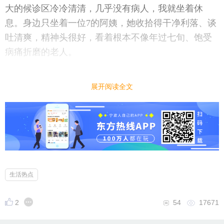
大的候诊区冷冷清清，几乎没有病人，我就坐着休
息。身边只坐着一位7的阿姨，她收拾得干净利落、谈
吐清爽，精神头很好，看着根本不像年过七旬、饱受
病痛折磨的老人。
没人闲聊，我们便坐着攀谈起来，才知道她今年78
展开阅读全文
岁，越听心里越难受。
阿姨年轻时候，丈夫是供销社的老员工，后来岗位由
儿子顶替，如今儿子月收入三万，条件完全不差。可
晚景最好的年纪，她却过得格外凄凉。
生活热点
阿姨常年腰椎骨头疼痛，日日受病痛煎熬，真心希望
能做手术根治、减轻痛苦。她自己早早联系好了宁波
2
54
17671
六院的医生，一切诊疗事宜都对接妥当，偏偏卡在了