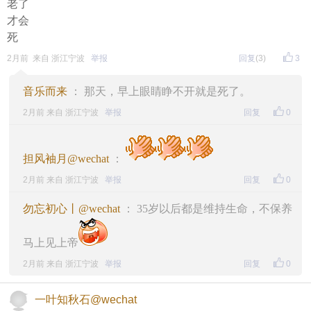
老了
耗着。就这样熬了短短两三个月，老人最终遗憾离
才会
世。
死
2月前 来自 浙江宁波
举报
回复
(3)
3
这么多年过去，这件事成了我朋友一辈子的心病，他
始终耿耿于怀，常常感慨：人老了，真的太卑微了。
音乐而来
： 那天，早上眼睛睁不开就是死了。
父母晚年的生死、病痛、治疗权，从来不由自己决
2月前 来自 浙江宁波
举报
回复
0
定。
担风袖月@wechat
：
你想治病，子女不让；你想手术减轻痛苦，子女不肯
2月前 来自 浙江宁波
举报
回复
0
担责；你想好好活下去，儿女自有他们的考量和算
计。
勿忘初心丨@wechat
： 35岁以后都是维持生命，不保养
马上见上帝
年轻的时候，我们为子女奔波操劳、倾尽所有，拼尽
2月前 来自 浙江宁波
举报
回复
0
全力给孩子铺路安家。可等到垂垂老矣、体弱多病，
彻底失去自主能力的时候，才猛然发现：你的命、你
一叶知秋石@wechat
的痛、你的余生，从来由不得自己。