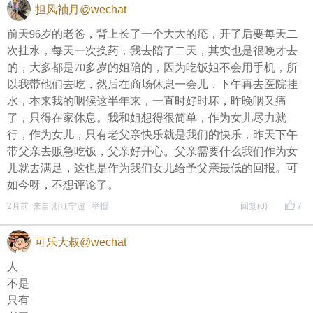
担风袖月@wechat
我朋友家里兄弟姐妹一共五六个，他是最小的儿子。
前天96岁的老爸，背上长了一个大大的疮，开了后要每天二
次挂水，每天一次换药，我去陪了二天，其实也是很晚才去
前几年他父亲不幸被车撞倒，事发时刚好有某康复医
的，大多都是70多岁的姐陪的，因为吃饭姐不会用手机，所
院的救护车路过，便就近送进了这家医院。
以我带他们去吃，然后在商场休息一会儿，下午再去医院挂
水，本来我的咽候这半年来，一直时好时坏，昨晚咽又痛
熟悉的人都清楚，这类康复医院，大多是老人静养度
了，只得在家休息。我和姐想得很简单，作为女儿尽力就
行，作为女儿，只有老父亲快乐就是我们的快乐，昨天下午
日、默默熬日子的地方，根本不适合外伤重症康复治
带父亲去贩急吃饭，父亲好开心。父亲需要什么我们作为女
疗。
儿就去满足，这也是作为我们女儿给予父亲最低的回报。可
如今呀，不想评论了。
所有人都心知肚明，老人需要立刻转去医疗条件更好
2月前 来自 浙江宁波
举报
回复
(0)
7
的宁波六院救治，可令人寒心的是，五六个兄弟姐
妹，没有一个人站出来提议转院，没有一个人主动争
可乐大叔@wechat
取父亲的生机。
人
不是
所有人都默认了现状，任由老人在普通康复医院慢慢
只有