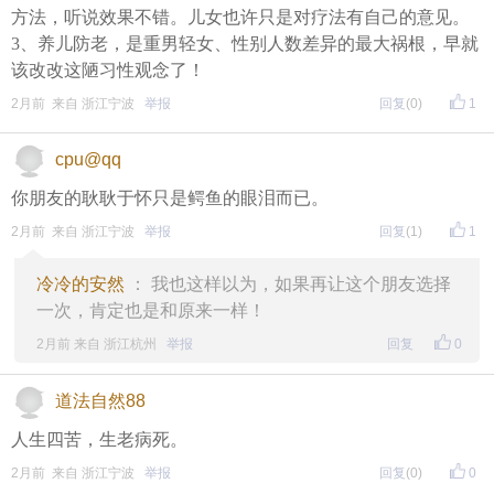
方法，听说效果不错。儿女也许只是对疗法有自己的意见。
3、养儿防老，是重男轻女、性别人数差异的最大祸根，早就
该改改这陋习性观念了！
2月前 来自 浙江宁波
举报
回复
(0)
1
cpu@qq
你朋友的耿耿于怀只是鳄鱼的眼泪而已。
2月前 来自 浙江宁波
举报
回复
(1)
1
冷冷的安然
： 我也这样以为，如果再让这个朋友选择
一次，肯定也是和原来一样！
2月前 来自 浙江杭州
举报
回复
0
道法自然88
人生四苦，生老病死。
2月前 来自 浙江宁波
举报
回复
(0)
0