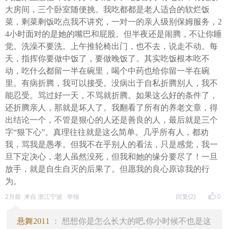
大房间，三个卧室随便挑。我吃都都是老人适合的软烂饭
菜，剩菜剩饭吃点我不讲究，一对一的亲人级别保姆服务，2
4小时面对的是她的嘴巴和屁股。但半夜还是闹腾，不让你睡
觉。洗澡不要洗。上午推轮椅出门，也不去，说走不动。每
天，指挥你要做中饭了，要做晚饭了。其实吃饭根本吃不
动，吃什么都留一半在碗里，喝个中药也给你留一半在碗
里。有病折腾，我可以接受。没病出于自私折腾别人，我不
能忍受。骂过好一天，不骂就折腾。如果这么好的条件了，
还折腾亲人，那就是坏人了。我翻看了所有的养老文章，得
出结论一个，不管是狠心的人还是善良的人，最后就是三个
字“狠下心”。真理往往就是这么简单。几乎所有人，都劝
我，骂我是愚孝。但我不在乎别人的看法，只是感觉，我一
旦下定决心，老人虽然没死，但我和她的缘分要尽了！一旦
放手，就是自生自灭的后果了。但愿我的良心原谅我的行
为。
2月前 来自 浙江宁波
举报
回复
(2)
0
悬舞2011
： 想想你是怎么长大的吧,你小时候不也是这