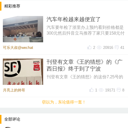
最无奈的一步：子女不肯签字。
精彩推荐
儿子、女儿都不支持她手术，总拿“万一手术中风、出
汽车年检越来越便宜了
风险怎么办”当借口，死死阻拦。他们从不心疼母亲日
汽车要年检了浙里办上预约看到价格都是
300元然后抖音立马推荐了家只要158元付
夜骨痛难忍，只一味害怕承担风险、怕后续麻烦，平
好钱再扣掉优惠券只花了155元
日里也极少上门探望陪伴。
可乐大叔@wechat
2
20916
41
一位月入三万、生活优渥的儿子，眼睁睁看着年迈母
刊登有文章《王的猜想》的《广
亲被病痛折磨，宁愿让她日日忍痛熬着，也不愿签字
西日报》终于到了宁波
让她做手术、拼一次痊愈的机会。我不知道阿姨口中
刊登有文章《王的猜想》的这份7.25号的
《广西日报》终于跨越1790公里从广西的
的子女不孝有没有情绪夸大，老人年纪大了，或许表
南宁到了浙江的宁波。2026.7.2
月亮上的帅哥
1
19171
8
达会带有主观情绪，但那份深入骨髓的孤单和无助，
是骗不了人的。
窃以为，东论值得一逛！
聊完阿姨的遭遇，我瞬间想起我朋友压在心底多年的
全部评论
执念。