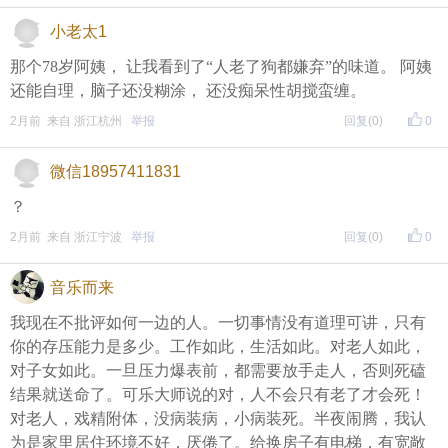
小老太1
那个78岁阿姨， 让我看到了“人老了狗都嫌弃”的味道。 阿姨
还能自理，脑子还没糊涂， 还没痴呆性胡搅蛮缠。
2月前 来自 浙江杭州
举报
回复
(0)
0
微信18957411831
？
2月前 来自 浙江宁波
举报
回复
(0)
0
音乐而来
我现在不批评如何一边的人。一切事情没有道理可讲，只有
你的存压能力是多少。工作如此，生活如此。对老人如此，
对子女如此。一旦压力爆表前，都需要放手走人，否则死磕
结果就送命了。可乐大师说的对，人不会只有老了才会死！
对老人，戏精附体，没病装病，小病装死。半夜闹腾，我认
为是家里居住环境不好，厌倦了。给换房子有电梯，有宽敞