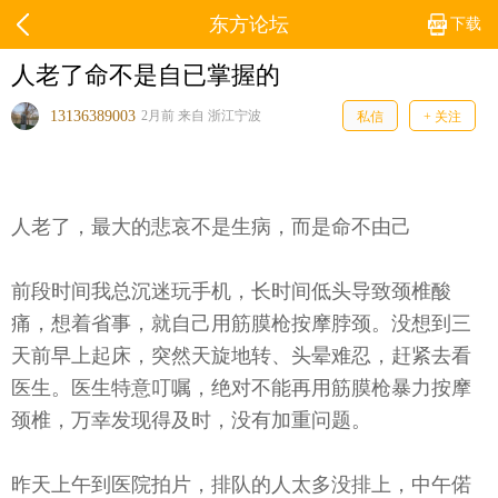
东方论坛
下载
人老了命不是自已掌握的
13136389003
2月前 来自 浙江宁波
私信
+ 关注
人老了，最大的悲哀不是生病，而是命不由己
前段时间我总沉迷玩手机，长时间低头导致颈椎酸
痛，想着省事，就自己用筋膜枪按摩脖颈。没想到三
天前早上起床，突然天旋地转、头晕难忍，赶紧去看
医生。医生特意叮嘱，绝对不能再用筋膜枪暴力按摩
颈椎，万幸发现得及时，没有加重问题。
昨天上午到医院拍片，排队的人太多没排上，中午偌