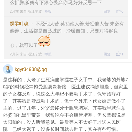
么折腾,爹妈有下狠心丢弃你吗,好好反思一下
2月前 来自 浙江宁波
举报
回复
0
飘零叶魂
： 不经他人苦,莫劝他人善,若经他人苦 未必有
他善，生活都是自己过的，冷暖自知，只要对得起良
心，就可以了
2月前 来自 浙江宁波
举报
回复
1
kgyr34938@qq
是这样的，人老了生死病痛掌握在子女手中。我老婆的外婆7
0岁的时候经常饱受胆囊炎折磨，医生建议摘除胆囊，但家里
的子女都反对，说这么大年纪不要动手术了，保守治疗好
了，其实我是赞成动手术的，但一个外来下代女婿是做不了
主的。过了几年，外婆最终死于胆管堵塞。其实我早就注意
外婆面孔黑里带黄，我曾说会不会胆管堵塞，但长辈都说是
太阳晒的，没人听我意见。最后等人不太好了才送人民医
院，已经太迟了，没多长时间就去世了，实在有些可惜。