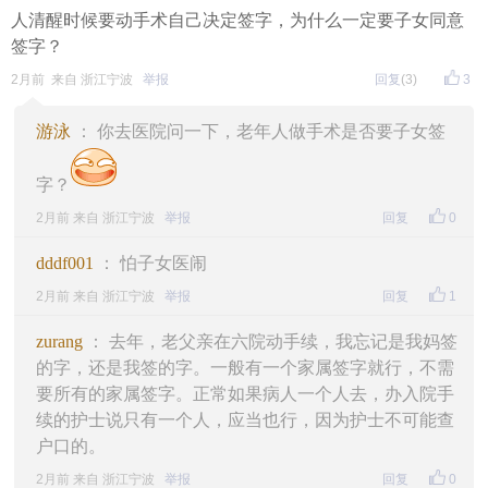
人清醒时候要动手术自己决定签字，为什么一定要子女同意
签字？
孩子让你怎么活，你就只能怎么活；孩子让你保守养
2月前 来自 浙江宁波
举报
回复
(3)
3
病，你就只能忍着病痛煎熬；孩子怕麻烦、怕风险，
你就只能默默认命。
游泳
： 你去医院问一下，老年人做手术是否要子女签
以前总觉得，养儿防老是世间常态、人间温情。可看
字？
多了身边的真实事，才明白最残忍的真相：很多时
2月前 来自 浙江宁波
举报
回复
0
候，不是养儿能防老，是老了只能任由儿女安排余
dddf001
： 怕子女医闹
生。
2月前 来自 浙江宁波
举报
回复
1
晚年最大的痛苦，从来不是身体的病痛，而是满心无
zurang
： 去年，老父亲在六院动手续，我忘记是我妈签
的字，还是我签的字。一般有一个家属签字就行，不需
助、身不由己。
要所有的家属签字。正常如果病人一个人去，办入院手
续的护士说只有一个人，应当也行，因为护士不可能查
病痛尚可忍，心寒最难熬。一生劳碌半生奉献，临老
户口的。
却连治病求生的权利，都掌握在儿女手里，这大概就
2月前 来自 浙江宁波
举报
回复
0