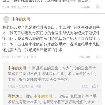
当然，也有纯畜生的孩子，这种那是要唾弃和谴责的。
2月前 来自 浙江宁波
举报
回复
(0)
0
中年的力哥
我老妈80岁了也是腰椎骨头突出，李惠利年轻医生都说做手
术，我问了李惠利专家门诊的老医生却认为年纪大了建议保
守治疗，我又去六院的专家门诊也认为年纪大了建议保守治
疗，除非出现麻木瘫痪前兆才建议手术，说明腰椎手术风险
还是蛮大的，我老妈自己也害怕手术。
2月前 来自 浙江宁波
举报
回复
(10)
0
中年的力哥
： 而且现在的医生，专家门诊的医生手术
量够多了就能不做手术建议你不要手术，而年轻医生手
术量不够就是能做手术就动员你手术。
2月前 来自 浙江宁波
举报
回复
1
悬舞2011
回复
中年的力哥
： 你要记住,医生的每个手
术都是有记录在案的,这些记录将直接影响他们的未来,