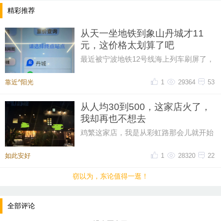
少年，均应由其父母或法定监护人（以下简称“监护
精彩推荐
人”）在规定时间内登录浙江政务服务网搜索“义务教
从天一坐地铁到象山丹城才11
育阶段学校学生入学一件事联办”，点击“在线办理”，
元，这价格太划算了吧
选择宁波市鄞州区“潘火街道”进入报名通道（以下简
最近被宁波地铁12号线海上列车刷屏了，
称“报名管理系统”网址：）；也可通过浙里办APP，搜
然后又在网上刷到了地铁12号线的票价，
索“鄞领优学”或“入学鄞州”选择“入学报名”进行报名。
从天一广场坐到象山丹城是11晕
靠近^阳光
1
29364
53
监护人在“浙江政务服务网”注册账号后，通过授权登
从人均30到500，这家店火了，
录报名管理系统，完成学生基本信息填写，对照报名
我却再也不想去
条件选择“鄞州区”，再选择“潘火街道”进入报名通道，
鸡繁这家店，我是从彩虹路那会儿就开始
并按照身份类别，登记信息，选报志愿。登记信息
吃的，那时候觉得它特别有个性。网上骂
时，拥有多套房产的家庭，只能选择填写一处房产信
声再多，我也愿意去，那时候感
如此安好
1
28320
22
息并以此作为公办学校入学的依据之一。
窃以为，东论值得一逛！
2.符合潘火街道户籍、房产、随迁子女入学条件的适龄
全部评论
儿童少年可以在公办或民办学校中选报一类，不能兼