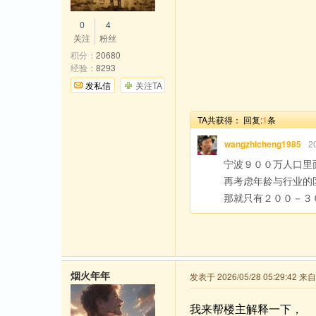
0
4
关注
粉丝
积分：
20680
经验：
8293
发私信
关注TA
TA共获得：
回复:
1
条
wangzhicheng1985
2
宁波９００万人口里
再考虑年龄与行业的
那就只有２００－３
烟火年年
发表于 2026/05/28 05:29:42 
我来帮楼主解释一下，