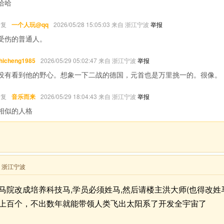
哈哈
回复
一个人玩@qq
2026/05/28 15:05:03 来自 浙江宁波
举报
受伤的普通人。
hicheng1985
2026/05/29 05:02:47 来自 浙江宁波
举报
没有看到他的野心。想象一下二战的德国，元首也是万里挑一的。很像。
回复
音乐而来
2026/05/29 18:04:43 来自 浙江宁波
举报
相似的人格
来自 浙江宁波
马院改成培养科技马,学员必须姓马,然后请楼主洪大师(也得改姓
上百个，不出数年就能带领人类飞出太阳系了开发全宇宙了