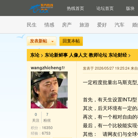
热线首页
论坛首页
版块
民生
情感
房产
旅游
爱好
汽车
婚
发表新帖
回复本帖
东论
>
东论新鲜事
人像人文
教师论坛
东论财经
>
wangzhicheng1985
发表于 2026/05/27 19:25:24 
一定程度批量出马斯克型
首先，有天生设置INT
其次，后天环境有一定的
0
7
再次，有一个相对自由的
关注
粉丝
最后，有一个比较能实现
积分：
16350
经验：
6753
其他： 请网友们与全球