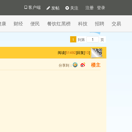
发帖
关注
客户端
注册
登录
健康
财经
便民
餐饮红黑榜
科技
招聘
交易
1
到第
页
阅读[
51492
]
回复[
13
]
分享到：
楼主
qq
sina