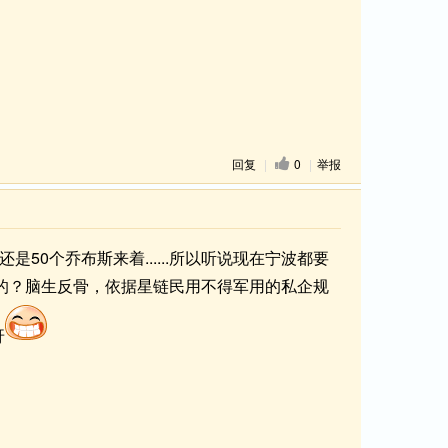
回复
|
0
|
举报
0个乔布斯来着......所以听说现在宁波都要
的？脑生反骨，依据星链民用不得军用的私企规
呀