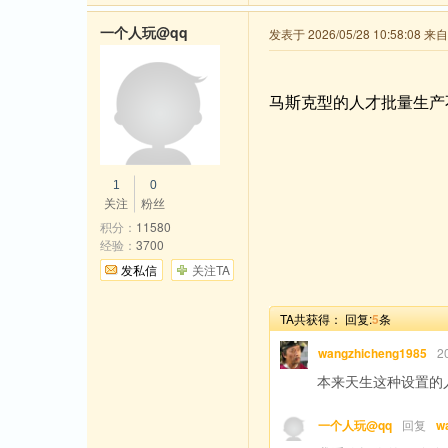
一个人玩@qq
发表于 2026/05/28 10:58:08 
马斯克型的人才批量生产
1
0
关注
粉丝
积分：
11580
经验：
3700
发私信
关注TA
TA共获得：
回复:
5
条
wangzhicheng1985
2
本来天生这种设置的
一个人玩@qq
回复
w