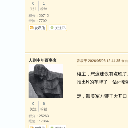
0
1
关注
粉丝
积分：
20712
经验：
7702
发私信
关注TA
人到中年百事哀
发表于 2026/05/28 13:44:35 
楼主，您这建议有点晚了。
推出N的车牌了，估计暗
定，跟美军方狮子大开口，
0
6
关注
粉丝
积分：
25263
经验：
17364
发私信
关注TA