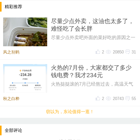
精彩推荐
尽量少点外卖，这油也太多了，
难怪吃了会长胖
尽量少点外卖吧外面的菜好吃的原因之一
油大这油也太多了一点，吃起来都感到害
怕
风之别鹤
2
20850
31
火热的7月份，大家都交了多少
钱电费？我才234元
火热挞挞滚的7月已经熬过去，高温天气
只能靠空调救命，本以为这个月电费可能
超300，昨天一看帐单才234元。
秋之白桦
2
20743
55
窃以为，东论值得一逛！
全部评论