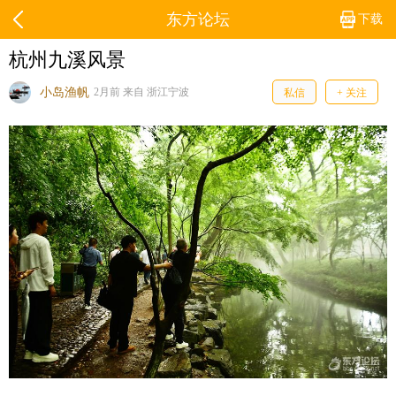
东方论坛
下载
杭州九溪风景
小岛渔帆
2月前 来自 浙江宁波
私信
+ 关注