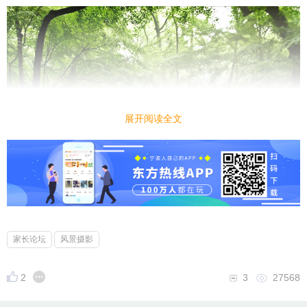
展开阅读全文
家长论坛
风景摄影
2
3
27568