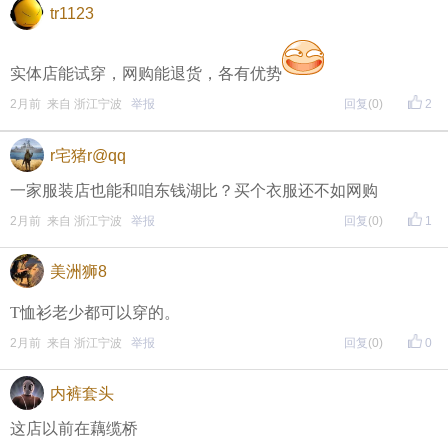
tr1123
实体店能试穿，网购能退货，各有优势
2月前 来自 浙江宁波
举报
回复
(0)
2
r宅猪r@qq
一家服装店也能和咱东钱湖比？买个衣服还不如网购
2月前 来自 浙江宁波
举报
回复
(0)
1
美洲狮8
T恤衫老少都可以穿的。
2月前 来自 浙江宁波
举报
回复
(0)
0
内裤套头
这店以前在藕缆桥