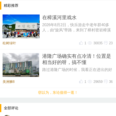
精彩推荐
在樟溪河里戏水
2026年8月2日，快乐游走中老年群40多
人，由“旋风”带路，来到了樟村密岩樟溪
河中玩水戏水，不亦乐乎。大部
松树绿叶
1
30035
23
港隆广场确实有点冷清！位置是
相当好的呀，搞不懂
路过港隆广场的时候，我看正在进出的好
像是没几辆车，但上面的广告是不少，其
实这个位置很好的，宁波高新区
美洲狮8
1
29659
36
窃以为，东论值得一逛！
全部评论