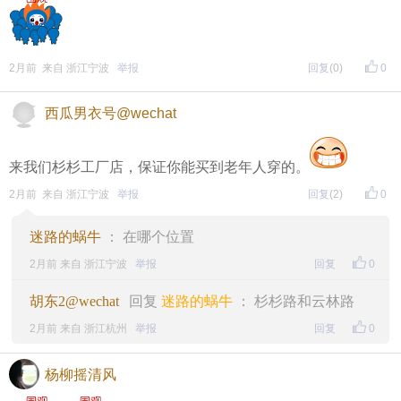
于是就到了庄山路，那里有好几家服装店。
2月前 来自 浙江宁波
举报
回复
(0)
0
西瓜男衣号@wechat
来我们杉杉工厂店，保证你能买到老年人穿的。
2月前 来自 浙江宁波
举报
回复
(2)
0
迷路的蜗牛
： 在哪个位置
2月前 来自 浙江宁波
举报
回复
0
胡东2@wechat
回复
迷路的蜗牛
： 杉杉路和云林路
2月前 来自 浙江杭州
举报
回复
0
杨柳摇清风
有一家出售中老年服装的店铺，老板娘的态度很好，