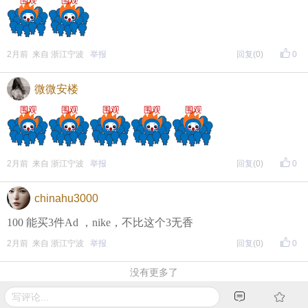
热情介绍、任意挑选，于是就选中了几件自己喜欢的
夏令服装，有长袖的、有短袖的。有很喜欢的但袖口
局部不合适，老板娘立即动手给予修整，直到合适满
2月前 来自 浙江宁波
举报
回复
(0)
0
意为止。在这里买得很开心，很满意。
微微安楼
2月前 来自 浙江宁波
举报
回复
(0)
0
chinahu3000
100 能买3件Ad ，nike，不比这个3无香
2月前 来自 浙江宁波
举报
回复
(0)
0
没有更多了