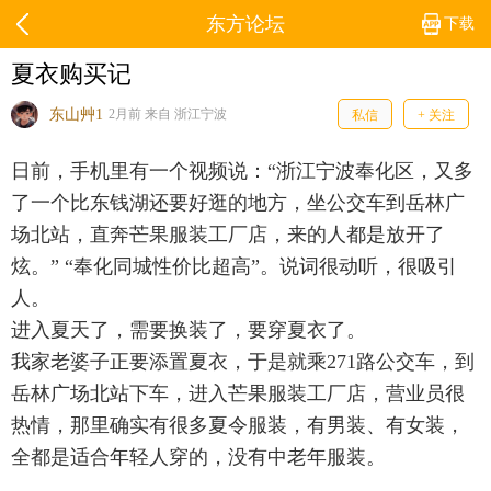
东方论坛
下载
夏衣购买记
东山艸1
2月前 来自 浙江宁波
私信
+ 关注
日前，手机里有一个视频说：“浙江宁波奉化区，又多
了一个比东钱湖还要好逛的地方，坐公交车到岳林广
场北站，直奔芒果服装工厂店，来的人都是放开了
炫。” “奉化同城性价比超高”。说词很动听，很吸引
人。
进入夏天了，需要换装了，要穿夏衣了。
我家老婆子正要添置夏衣，于是就乘271路公交车，到
岳林广场北站下车，进入芒果服装工厂店，营业员很
热情，那里确实有很多夏令服装，有男装、有女装，
全都是适合年轻人穿的，没有中老年服装。