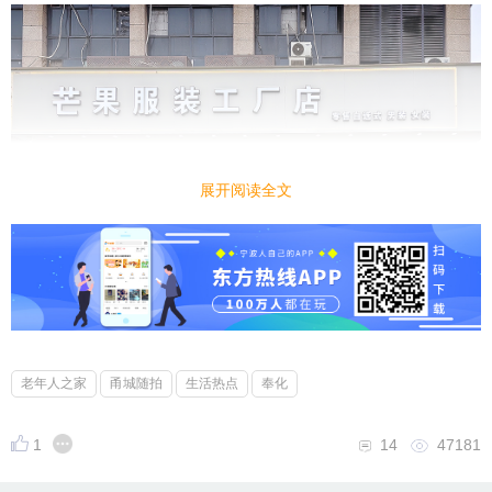
展开阅读全文
老年人之家
甬城随拍
生活热点
奉化
1
14
47181