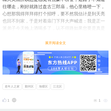
往哪走，刚好就路过盘古三郎庙，他心里格噔一下，
心想那我得拜拜得打个招呼，要不然我估计是到天亮
也回不到家，于是对着庙门下拜大声喊道：我是正一
派弟子今天晚上酒喝多了，认不得路如果您要是真是
显灵的话，您给我指指路。过了一会就有一团火从庙
门里边飘出来，在杨如玉的前面引路杨如玉家离喝酒
展开阅读全文
的地方有20多里地，道路曲折蜿蜒天色又黑，但是杨
如玉还是顺利的到家了。他到家之后那团火也就灭
了，也消失了。县里面的人听说这个故事都惊讶无
比，对盘古三郎庙更加尊敬了，那这古盘三郎庙是哪
来的呢，怎起的呢我也不知道，有四川的朋友了解这
个庙的历史的，了解这个故事的请留言。
老年人之家
鄞州区
海曙区
江北区
1
1