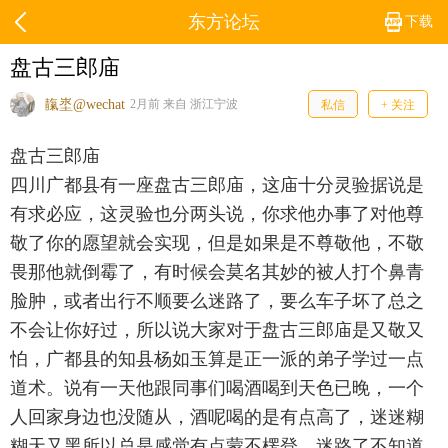
东方论坛
下载
盘古三郎庙
靝埊@wechat
2月前 来自 浙江宁波
私信
+ 关注
盘古三郎庙
四川广都县有一座盘古三郎庙，这庙十分灵验据说是
有求必应，这灵验也分两头说，你求他办事了对他尊
敬了你的愿望就会实现，但是如果是不尊敬他，不敬
畏那他就倒霉了，有时候会莫名其妙的被人打个鼻青
脸肿，或者出行不顺要么迷路了，要么车子坏了总之
不会让你好过，所以说大家对于盘古三郎庙是又敬又
怕，广都县的知县杨如玉算是正一派的弟子学过一点
道术。说有一天他跟同事们喝酒喝到天色已晚，一个
人回家身边也没随从，酒呢喝的是有点高了，迷迷糊
糊天又黑所以总是感觉有点蒙不楞登，迷路了不知道