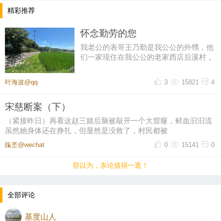
精彩推荐
怀念勤劳的您
我老公的表哥王乃勤是我公公的外甥，他
们一家现住在我公公的老家西店后溪村，
一辈子务农，有竹山还承包了农
叶海波@qq
3
15821
4
宋慈断案（下）
（紧接昨日）再看这赵三娘后脑被敲开一个大窟窿，鲜血汩汩流
虽然她身体还在挣扎，但显然是没救了，村民都被
靝埊@wechat
0
15141
0
窃以为，东论值得一逛！
全部评论
基度山人