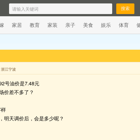
嫁
家居
教育
家装
亲子
美食
娱乐
体育
来自 浙江宁波
2号油价是7.48元
场价差不多了？
字样
，明天调价后，会是多少呢？