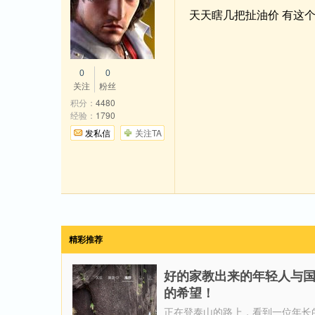
天天瞎几把扯油价 有这
0
0
关注
粉丝
积分：
4480
经验：
1790
发私信
关注TA
精彩推荐
好的家教出来的年轻人与
的希望！
正在登泰山的路上，看到一位年长