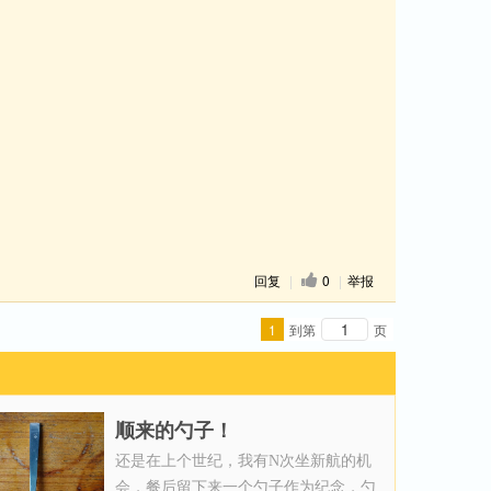
回复
|
0
|
举报
1
到第
页
顺来的勺子！
还是在上个世纪，我有N次坐新航的机
会，餐后留下来一个勺子作为纪念，勺