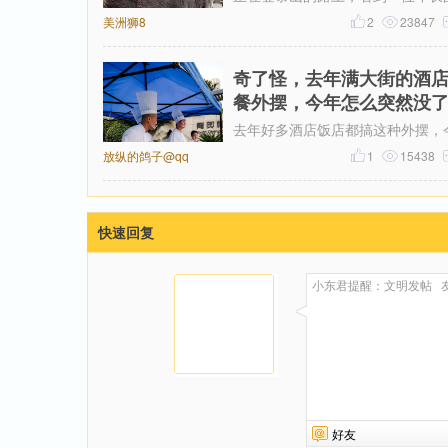
美洲狮8
夫停下来休息，那都是沉重的水与
2
23847
补给。那个老者累的在旁边休息，
奇了怪，去年满大街的酒
餐外摆，今年怎么突然没
去年好多酒店饭店都搞这种外摆，
放纵的鸽子@qq
怎么感觉看不到了？去年开元，石
1
15438
宁波饭店，状元楼等，甚至知味楼
快速回复
好友