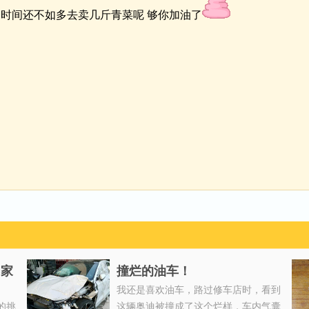
个时间还不如多去卖几斤青菜呢 够你加油了
国家
撞烂的油车！
我还是喜欢油车，路过修车店时，看到
的挑
这辆奥迪被撞成了这个烂样，车内气囊