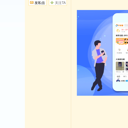
发私信
关注TA