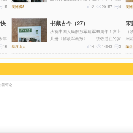
物资
15
美洲狮8
全部弹出，也就这样子了，在修车工
2
20157
4
美洲
然
店快
书藏古今（27）
宋
了
庆祝中国人民解放军建军99周年！发上
（
今年
几册《解放军画报》——致敬过往的岁
汩
浦，
16
基度山人
月！致敬所有退役与现役的军人！“
4
14843
3
靝埊@
都