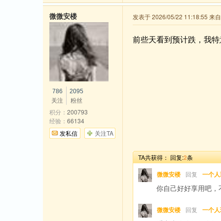
微微安楼
发表于 2026/05/22 11:18:55 
前些天看到预计跌，我特
786
2095
关注
粉丝
积分：
200793
经验：
66134
发私信
关注TA
TA共获得：
回复:
2
条
微微安楼
回复
一个人
你自己好好享用吧，
微微安楼
回复
一个人