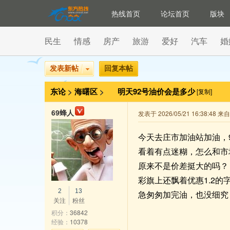
热线首页
论坛首页
版块
民生
情感
房产
旅游
爱好
汽车
婚
发表新帖
回复本帖
东论
>
海曙区
>
明天92号油价会是多少
[复制]
69蜂人
发表于 2026/05/21 16:38:48 
今天去庄市加油站加油，9
看着有点迷糊，怎么和市
原来不是价差挺大的吗？
彩旗上还飘着优惠1.2的
2
13
急匆匆加完油，也没细究
关注
粉丝
积分：
36842
经验：
10378