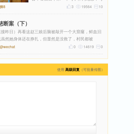
狮8
柄上有新航的那个飞机形状的LOGO，
3
19564
10
慈断案（下）
紧接昨日）再看这赵三娘后脑被敲开一个大窟窿，鲜血汩
流虽然她身体还在挣扎，但显然是没救了，村民都被
wechat
0
14619
0
使用
高级回复
（可批量传图）