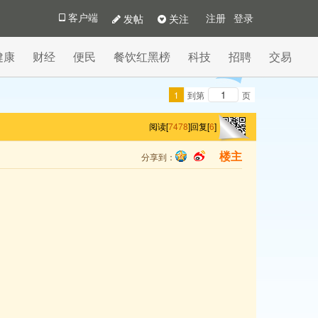
发帖
关注
客户端
注册
登录
健康
财经
便民
餐饮红黑榜
科技
招聘
交易
1
到第
页
阅读[
7478
]
回复[
6
]
分享到：
楼主
qq
sina