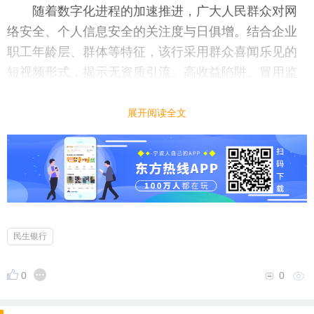
随着数字化进程的加速推进，广大人民群众对网
络安全、个人信息安全的关注度与日俱增。结合企业
职工年龄层、群体等特征，该行采用群众喜闻乐见的
短视频形式，揭示无资质引流、高收益陷阱、冒用监
管名义误导消费者等金融网络营销套路及其危害。
展开阅读全文
“凡是要求汇款到‘安全账户’的，都是诈骗！”“高
收益往往伴随高风险，抵制高息诱惑、远离非法金
融！”工作人员结合当前高发的电信网络诈骗案例，深
入剖析刷单返利、虚假理财、冒充公职人员等诈骗套
路，讲解识别要点，分享防范技巧。
政策赋能，扩内需红利“精准达”
民生银行
除了维护职工消费者权益，此次活动还重点聚焦
扩内需促消费，宣传金融在促进消费、惠及民生方面
0
0
的创新举措，助力激发消费潜力。