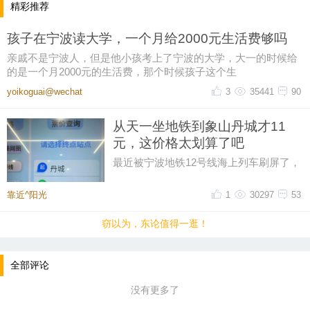
精彩推荐
活动现场，工作人员为企业职工介绍了国家出台
的个人消费贷款贴息、信用卡账单分期等一揽子惠民
孩子在宁波读大学，一个月给2000元生活费够吗
举措。为便于企业职工理解，工作人员结合企业职工
亲戚不是宁波人，但是他小孩考上了宁波的大学，大一的时候给
关心的购车、家电换新等消费场景，用通俗易懂的语
的是一个月2000元的生活费，那个时候孩子这个生
言详细讲解了政策期限、支持范围、贴息领域及贴息
yoikoguai@wechat
3
35441
90
标准等内容的实际应用，打消职工疑虑，鼓励大家在
从天一坐地铁到象山丹城才11
提升生活品质的同时，为扩大内需贡献力量。
元，这价格太划算了吧
此次进企驻点开展金融服务，帮助员工在企享受
最近被宁波地铁12号线海上列车刷屏了，
到了便利的金融服务，收获企业负责人高度赞扬。这
然后又在网上刷到了地铁12号线的票价，
从天一广场坐到象山丹城是11晕
靠近^阳光
1
30297
53
是民生银行宁波江北支行践行“金融为民”初心，保护
消费者权益的具体体现，也是该行积极发挥金融支持
窃以为，东论值得一逛！
促消费扩内需的有效举措。下一步，民生银行宁波江
北支行将持续拓宽宣传阵地，常态化开展金融知识进
全部评论
社区、园区、街道等重点场所，推动金融服务下沉，
没有更多了
守护人民群众财产安全。