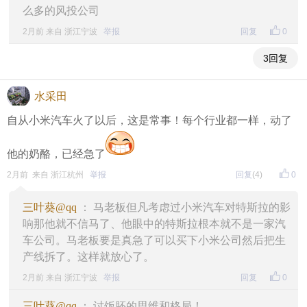
么多的风投公司
2月前 来自 浙江宁波
举报
回复
0
3回复
水采田
自从小米汽车火了以后，这是常事！每个行业都一样，动了
他的奶酪，已经急了
2月前 来自 浙江杭州
举报
回复
(4)
0
三叶葵@qq
： 马老板但凡考虑过小米汽车对特斯拉的影
响那他就不信马了、他眼中的特斯拉根本就不是一家汽
车公司。马老板要是真急了可以买下小米公司然后把生
产线拆了。这样就放心了。
2月前 来自 浙江宁波
举报
回复
0
三叶葵@qq
： 讨饭胚的思维和格局！