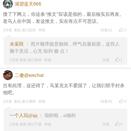
渴望蓝天666
搜了下网上，你这条“推文”应该是假的，最后核实后再发。
老马人在中国，发这推文，实在有点不可思议。
2月前 来自 浙江杭州
举报
回复
(1)
3
水采田
： 照片顺序故意颠倒，呼气在最前面，这些人
脑子灵活，心无 耻到 极 点！
2月前 来自 浙江杭州
举报
回复
1
二傻@wechat
岂有此理，这还得了，马某克太不爱国了，让我们联手封杀
他吧。
2月前 来自 浙江湖州
举报
回复
(3)
0
一个人玩@qq
： 假的啦，ai做的
2月前 来自 浙江宁波
举报
回复
0