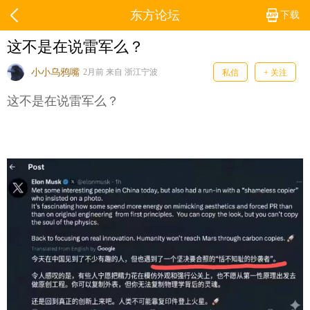
东方论坛
下载
这不是在说雷军么？
小小乌鸦嘴
2月前 来自 浙江宁波
私信
+ 关注
这不是在说雷军么？