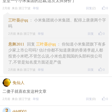
堂堂一个小米集团的总裁,这次太掉身价了
2月前 来自 浙江宁波
举报
回复
(2)
0
三叶葵@qq
： 小米集团就小米集团、配得上唐唐两个字
吗
2月前 来自 浙江宁波
举报
回复
0
悬舞2011
回复
三叶葵@qq
： 你知道小米集团旗下有多
少家上市公司吗? 估计你都不知道唐唐的香港李超人都
投资小米吧,不管怎么说,小米也是我国的头部科技公司
了,不管是知名度方面还是产值
2月前 来自 浙江宁波
举报
回复
0
兔仙人
二傻子就喜欢发这种文章
2月前 来自 浙江宁波
举报
回复
(0)
0
dddf001