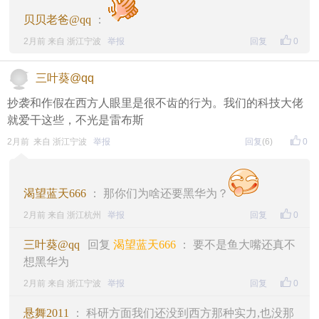
贝贝老爸@qq
：
2月前 来自 浙江宁波
举报
回复
0
三叶葵@qq
抄袭和作假在西方人眼里是很不齿的行为。我们的科技大佬
就爱干这些，不光是雷布斯
2月前 来自 浙江宁波
举报
回复
(6)
0
渴望蓝天666
： 那你们为啥还要黑华为？
2月前 来自 浙江杭州
举报
回复
0
三叶葵@qq
回复
渴望蓝天666
： 要不是鱼大嘴还真不
想黑华为
2月前 来自 浙江宁波
举报
回复
0
悬舞2011
： 科研方面我们还没到西方那种实力,也没那