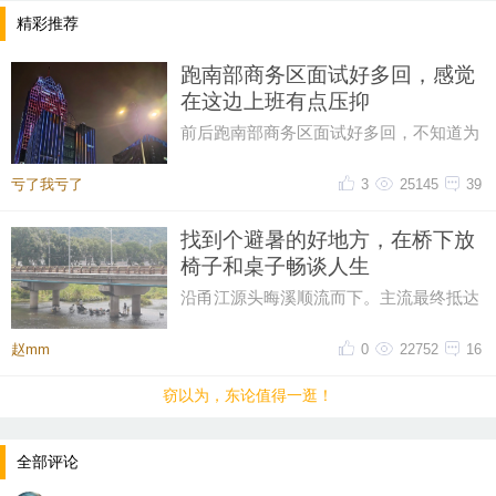
精彩推荐
跑南部商务区面试好多回，感觉
在这边上班有点压抑
前后跑南部商务区面试好多回，不知道为
什么，一直对这片商务区提不起好感。成
片密集写字楼自带压抑感，上下
亏了我亏了
3
25145
39
找到个避暑的好地方，在桥下放
椅子和桌子畅谈人生
沿甬江源头晦溪顺流而下。主流最终抵达
的是‌亭下湖水库。亭下湖‌，是全国首批国
家水利风景区。由于“晦溪
赵mm
0
22752
16
窃以为，东论值得一逛！
全部评论