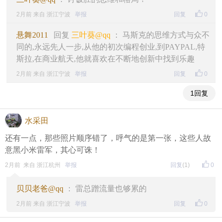
2月前 来自 浙江宁波
举报
回复
0
悬舞2011
回复
三叶葵@qq
： 马斯克的思维方式与众不
同的,永远先人一步,从他的初次编程创业,到PAYPAL,特
斯拉,在商业航天,他就喜欢在不断地创新中找到乐趣
2月前 来自 浙江宁波
举报
回复
0
1回复
水采田
还有一点，那些照片顺序错了，呼气的是第一张，这些人故
意黑小米雷军，其心可诛！
2月前 来自 浙江杭州
举报
回复
(1)
0
贝贝老爸@qq
： 雷总蹭流量也够累的
2月前 来自 浙江宁波
举报
回复
0