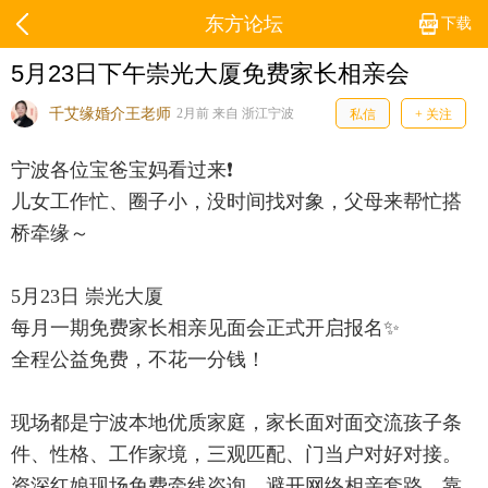
东方论坛
下载
5月23日下午崇光大厦免费家长相亲会
千艾缘婚介王老师
2月前 来自 浙江宁波
私信
+ 关注
宁波各位宝爸宝妈看过来❗
儿女工作忙、圈子小，没时间找对象，父母来帮忙搭
桥牵缘～
5月23日 崇光大厦
每月一期免费家长相亲见面会正式开启报名✨
全程公益免费，不花一分钱！
现场都是宁波本地优质家庭，家长面对面交流孩子条
件、性格、工作家境，三观匹配、门当户对好对接。
资深红娘现场免费牵线咨询，避开网络相亲套路，靠