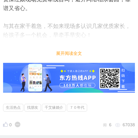
谱又省心。
与其在家干着急，不如来现场多认识几家优质家长，
给孩子多一个机会，早牵手早安心！
📍地点：崇光大厦
展开阅读全文
⏰时间：5月23日
👉想要报名占位的家长抓紧私信，名额有限，报满即
止！
生活热点
找朋友
千艾缘婚介
７０年代
0
6
67038