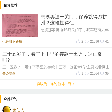
精彩推荐
慈溪奥迪一关门，保养就得跑杭
州？这谁扛得住
慈溪那家奥迪4S店关门了，我车还有六年
保养套餐没用完呢！打电话过去问，售后
说保养正常做，但得去杭州。我
七分甜不好喝
2
21096
41
三十五岁了，看了下手里的存款十五万，这正常
吗?
三十五岁了，看了下手里的存款十五万，这正常吗?主要老看网上
有人说这个年纪起码五十万起步，我身边有些朋
墨染安然ゝ
1
21664
39
窃以为，东论值得一逛！
全部评论
兔仙人