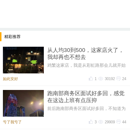
精彩推荐
从人均30到500，这家店火了，
我却再也不想去
鸡繁这家店，我是从彩虹路那会儿就开始
吃的，那时候觉得它特别有个性。网上骂
声再多，我也愿意去，那时候感
如此安好
1
30192
24
跑南部商务区面试好多回，感觉
在这边上班有点压抑
前后跑南部商务区面试好多回，不知道为
什么，一直对这片商务区提不起好感。成
片密集写字楼自带压抑感，上下
亏了我亏了
3
29909
44