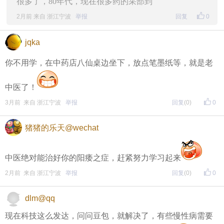
很多了，80年代，现在很多药的采部到
2月前 来自 浙江宁波
举报
回复
0
jqka
你不用学，在中药店八仙桌边坐下，放点笔墨纸等，就是老
中医了！
3月前 来自 浙江宁波
举报
回复
(0)
0
猪猪的乐天@wechat
中医绝对能治好你的阳痿之症，赶紧努力学习起来
2月前 来自 浙江宁波
举报
回复
(0)
0
dlm@qq
现在科技这么发达，问问豆包，就解决了，有些慢性病需要