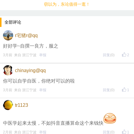
窃以为，东论值得一逛！
全部评论
r宅猪r@qq
好好学~自撰一良方，服之
3月前 来自 浙江宁波
举报
回复
(0)
2
chinaying@qq
你可以自学自医，你绝对可以的啦
3月前 来自 浙江宁波
举报
回复
(0)
1
tr1123
中医学起来太慢，不如抖音直播算命这个来钱快
2月前 来自 浙江宁波
举报
回复
(0)
1