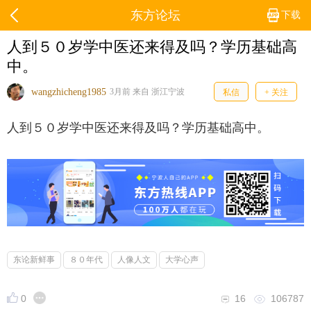
东方论坛
下载
人到５０岁学中医还来得及吗？学历基础高
中。
wangzhicheng1985
3月前 来自 浙江宁波
私信
+ 关注
人到５０岁学中医还来得及吗？学历基础高中。
东论新鲜事
８０年代
人像人文
大学心声
0
16
106787