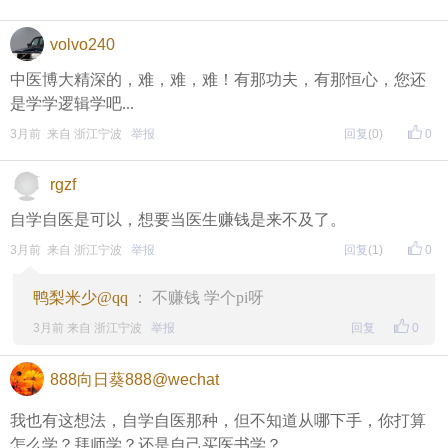
volvo240
中医博大精深的，难，难，难！有那功夫，有那恒心，您还
是学学逻辑学吧...
3月前 来自 浙江宁波
举报
回复
(0)
0
rgzf
自学自医是可以，想要当医生赚钱是来不及了。
3月前 来自 浙江宁波
举报
回复
(1)
0
鸭梨米少@qq
： 不赚钱 学个pi呀
3月前 来自 浙江宁波
举报
回复
0
888向日葵888@wechat
我也有这想法，自学自医那种，但不知道从哪下手，你打算
怎么学？拜师学？还是自己买医书学？