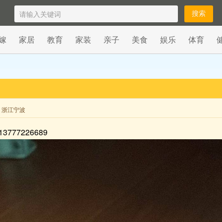
嫁
家居
教育
家装
亲子
美食
娱乐
体育
来自 浙江宁波
77226689