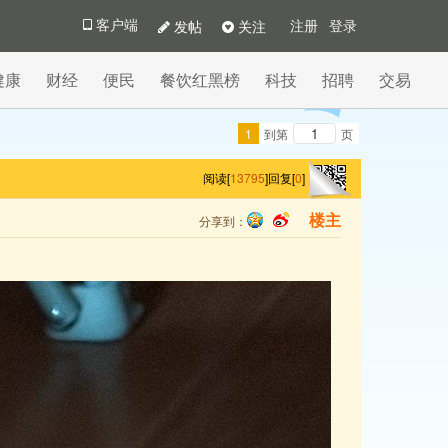
发帖
关注
客户端
注册
登录
健康
财经
便民
餐饮红黑榜
科技
招聘
交易
1
到第
页
阅读[
13795
]
回复[
0
]
分享到：
楼主
qq
sina