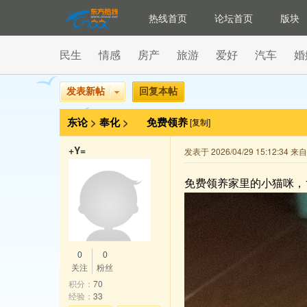
热线首页
论坛首页
版块
民生
情感
房产
旅游
爱好
汽车
婚
发表新帖
回复本帖
东论
>
奉化
>
免费领养
[复制]
+Y=
发表于 2026/04/29 15:12:34 
免费领养家里的小猫咪，137
0
0
关注
粉丝
积分：
70
经验：
33