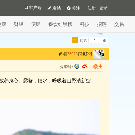
发帖
关注
客户端
注册
登录
健康
财经
便民
餐饮红黑榜
科技
招聘
交易
1
到第
页
阅读[
75078
]
回复[
22
]
分享到：
楼主
qq
sina
放养身心。露营，嬉水，呼吸着山野清新空