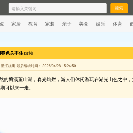
嫁
家居
教育
家装
亲子
美食
娱乐
体育
湖春色关不住
[复制]
来自 浙江杭州
最后编辑时间： 2026/04/28 15:24:50
然的塘溪堇山湖，春光灿烂，游人们休闲游玩在湖光山色之中，
假期可以来一走。