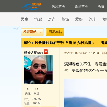
热线首页
论坛首页
版块
民生
情感
房产
旅游
爱好
汽车
婚
发表新帖
回复本帖
东论
>
风景摄影
玩在宁波
自驾游
乡村风情
>
满
好摄之徒suv
发表于 2026/04/28 15:20:39 
满湖春色关不住，春意盎
气，美哉优哉!这个五一
5
85
关注
粉丝
积分：
59775
经验：
26584