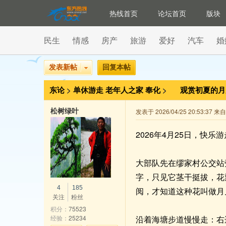
热线首页
论坛首页
版块
民生
情感
房产
旅游
爱好
汽车
婚
发表新帖
回复本帖
东论
>
单休游走
老年人之家
奉化
>
观赏初夏的
松树绿叶
发表于 2026/04/25 20:53:37 
2026年4月25日，快
大部队先在缪家村公交站
字，只见它茎干挺拔，花
4
185
阅，才知道这种花叫做月
关注
粉丝
积分：
75523
经验：
25234
沿着海塘步道慢慢走：右