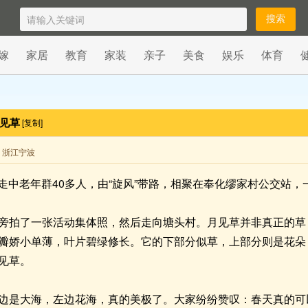
嫁
家居
教育
家装
亲子
美食
娱乐
体育
月见草
[复制]
来自 浙江宁波
乐游走中老年群40多人，由“旋风”带路，相聚在奉化缪家村公交
旁拍了一张活动集体照，然后走向塘头村。月见草并非真正的草
瓣娇小单薄，叶片碧绿修长。它的下部分似草，上部分则是花朵
见草。
边是大海，左边花海，真的美极了。大家纷纷赞叹：春天真的可