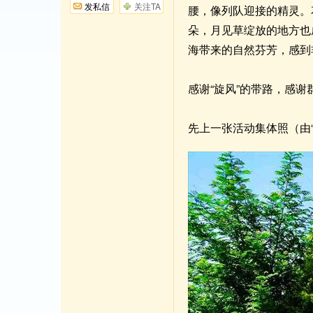
发私信
关注TA
腰，像列队迎接的精灵。
朵，月见草绽放的地方也
海带来的自然芬芳，感到
感谢“旋风”的带路，感
先上一张活动集体照（由“