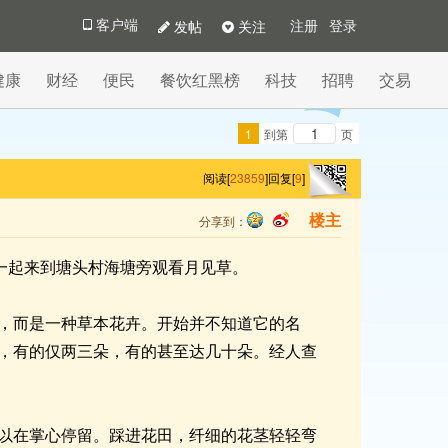
发帖
关注
客户端
注册
登录
健康
财经
便民
餐饮红黑榜
科技
招聘
交易
1
到第
页
阅读[
23859
]
回复[
9
]
分享到：
楼主
qq
sina
站，一起来到塘头村海塘旁观看月见草。
，而是一种草本花卉。开始并不知道它的名
，有的仅两三朵，有的甚至达几十朵。经人查
以在掌心停留。踩进花田，纤细的花茎轻轻弯