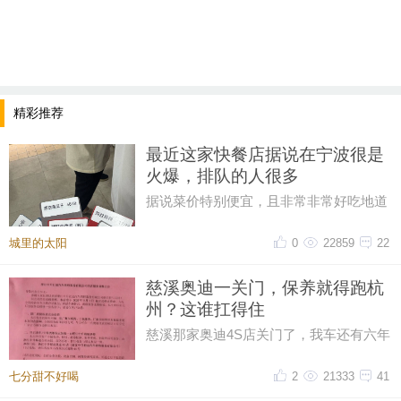
精彩推荐
最近这家快餐店据说在宁波很是
火爆，排队的人很多
据说菜价特别便宜，且非常非常好吃地道
排队的人，很多很多。。。。大热天
城里的太阳
0
22859
22
慈溪奥迪一关门，保养就得跑杭
州？这谁扛得住
慈溪那家奥迪4S店关门了，我车还有六年
保养套餐没用完呢！打电话过去问，售后
说保养正常做，但得去杭州。我
七分甜不好喝
2
21333
41