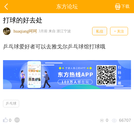
东方论坛
下载
打球的好去处
huaqiang呵呵
3月前 来自 浙江宁波
私信
+ 关注
乒乓球爱好者可以去雅戈尔乒乓球馆打球哦
乒乓球
0
0
66707