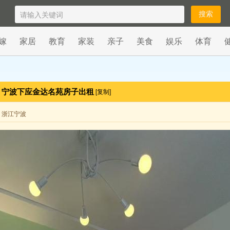
嫁
家居
教育
家装
亲子
美食
娱乐
体育
宁波下应金达名苑房子出租
[复制]
来自 浙江宁波