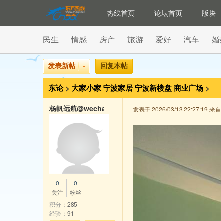
热线首页
论坛首页
版块
民生
情感
房产
旅游
爱好
汽车
婚
发表新帖
回复本帖
东论
>
大家小家
宁波家居
宁波新楼盘
商业广场
>
杨帆远航@wechat
发表于 2026/03/13 22:27:19 
0
0
关注
粉丝
积分：
285
经验：
91