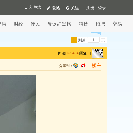
发帖
关注
客户端
注册
登录
健康
财经
便民
餐饮红黑榜
科技
招聘
交易
1
到第
页
阅读[
152484
]
回复[
0
]
分享到：
楼主
qq
sina