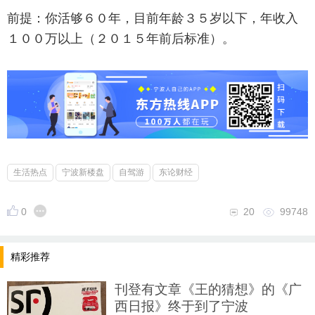
前提：你活够６０年，目前年龄３５岁以下，年收入
１００万以上（２０１５年前后标准）。
生活热点
宁波新楼盘
自驾游
东论财经
0
20
99748
精彩推荐
刊登有文章《王的猜想》的《广
西日报》终于到了宁波