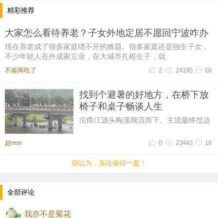
者之一。
精彩推荐
奶奶100周岁的时候，村里常住人口是36户，弟媳帮爸
大家怎么看待养老？子女外地定居不愿回宁波咋办
妈买了36份馒头、礼品分给邻居们。
现在养老成了很多家庭绕不开的难题。很多家庭还是独生子女，
那天正好是周末，弟弟一家和姑姑、大婶婶都去看奶
不少年轻人在外成家立业，在大城市扎根生子，就
奶，弟媳给她吃香蕉，她摇头说我不想吃，我说有些
不能再吃了
2
24195
66
累了，想睡一会，弟媳马上给我打电话，“说姐姐你今
天有时间吗？来看看奶奶，我听见弟弟在边上的声
找到个避暑的好地方，在桥下放
音，奶奶已安祥离去。"
椅子和桌子畅谈人生
附弟媳妇的昨天的微信短文：
沿甬江源头晦溪顺流而下。主流最终抵达
的是‌亭下湖水库。亭下湖‌，是全国首批国
一个世纪多的光阴从您的身上走过，用一双小脚撑起
家水利风景区。由于“晦溪
赵mm
0
23443
16
一个家。
您是有福之人：四世同堂，后辈孝顺。
窃以为，东论值得一逛！
而今在梅香四溢的日子里108岁全福全寿全终。
奶奶在另一个世界，愿如人间，繁花似锦，喜乐如
全部评论
常！
我亦不是菊花