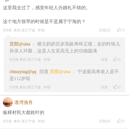
这里我去过了，感觉年轻人办婚礼不错的。
这个地方很早的时候是不是属于宁海的？
6月前 来自 浙江宁波
举报
回复
(2)
0
宫部@sina
： 楼主奶奶百岁高龄寿终正寝，走的时候儿
孙亲人环聚，这是人生至高无上的功德圆满
6月前 来自 浙江宁波
举报
回复
0
chinaying@qq
回复
宫部@sina
： 宁波最高寿老人是不
是112岁啦
5月前 来自 浙江宁波
举报
回复
0
港湾渔舟
板樟村民大都姓叶的
6月前 来自 浙江宁波
举报
回复
(0)
0