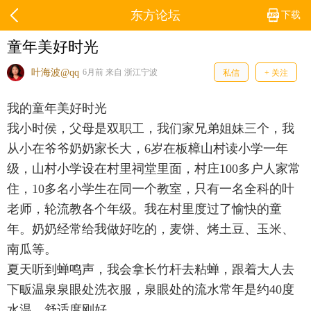
东方论坛
下载
童年美好时光
叶海波@qq
6月前 来自 浙江宁波
私信
+ 关注
我的童年美好时光
我小时侯，父母是双职工，我们家兄弟姐妹三个，我
从小在爷爷奶奶家长大，6岁在板樟山村读小学一年
级，山村小学设在村里祠堂里面，村庄100多户人家常
住，10多名小学生在同一个教室，只有一名全科的叶
老师，轮流教各个年级。我在村里度过了愉快的童
年。奶奶经常给我做好吃的，麦饼、烤土豆、玉米、
南瓜等。
夏天听到蝉鸣声，我会拿长竹杆去粘蝉，跟着大人去
下畈温泉泉眼处洗衣服，泉眼处的流水常年是约40度
水温，舒适度刚好。