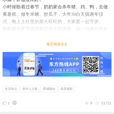
小时候盼着过春节，奶奶家会杀年猪、鸡、鸭，去做
番薯糕、做冬米糖、炒瓜子，大年30白天搞谢年仪
式，晚上土灶里的柴火旺旺的，大家庭一起守岁。
奶奶家元宵节提前到正月十四庆祝，这一习俗与历史
传说（如戚继光抗倭备战有关)传统习俗
吃羹
展开阅读全文
· “十四夜，吃羹”是三门的核心习俗。糟羹分为咸羹和
甜羹：
咸羹：用米粉、薯粉等调成糊状，加入猪肉、冬笋、
香菇、豆干、虾皮、牡蛎等十多种食材，味道鲜美。
甜羹：用红豆、红枣、葡萄干、柿饼、荸荠等制成，
饭后当甜点。当年家庭有新媳妇加入家庭
生活热点
老年人之家
甬城随拍
风景摄影
· 奶奶家乡有“讨羹”习俗，我和小伙伴端着碗挨家挨户
讨要，寓意邻里和睦。
1
9
21721
奶奶活到了108岁，是村里的长寿者，也是县里的长寿