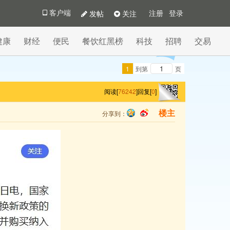
发帖
关注
客户端
注册
登录
健康
财经
便民
餐饮红黑榜
科技
招聘
交易
1
到第
页
阅读[
76242
]
回复[
0
]
分享到：
楼主
qq
sina