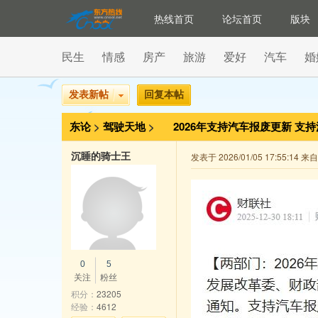
热线首页
论坛首页
版块
民生
情感
房产
旅游
爱好
汽车
婚
发表新帖
回复本帖
东论
>
驾驶天地
>
2026年支持汽车报废更新 支
沉睡的骑士王
发表于 2026/01/05 17:55:14 
0
5
关注
粉丝
积分：
23205
经验：
4612