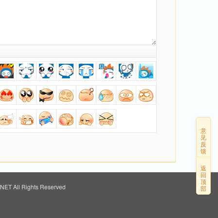
意
见
反
馈
返
回
顶
ET All Rights Reserved
部