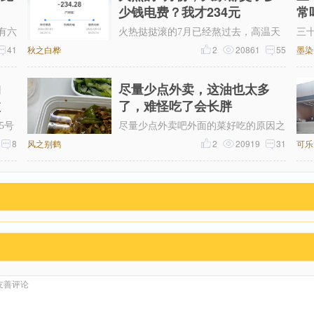
少钱电费？我才234元
常
有六
火热挞挞滚的7月已经熬过去，高温天
三
问，
41
秋之白桦
气只能靠空调救命，本以为这个月电费
2
20861
55
看
墨染
我
可能超300，昨天一看帐单才234元。
的
尽量少点外卖，这油也太多
波
了，难怪吃了会长胖
5号
尽量少点外卖吧外面的菜好吃的原因之
从广
8
风之别鹤
一油大这油也太多了一点，吃起来都感
2
20919
31
可乐
2
到害怕