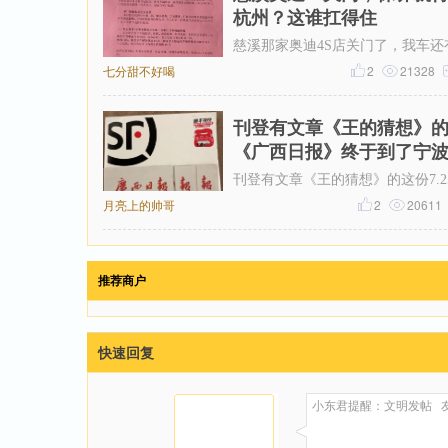
杭州？这谁扛得住
慈溪那家奥迪4S店关门了，我车还
七分甜不好喝
年保养套餐没用完呢！打电话过去
2
21328
售后说保养正常做，但得去杭州。
刊登有文章《王的猜想》
《广西日报》终于到了宁
刊登有文章《王的猜想》的这份7.2
月亮上的帅哥
的《广西日报》终于跨越1790公里
2
20611
西的南宁到了浙江的宁波。2026.7.
推荐商户
快速回复