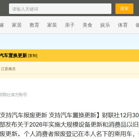
嫁
家居
教育
家装
亲子
美食
娱乐
体育
持汽车置换更新
[复制]
来自 江苏南京