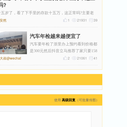
吗?
十五岁了，看了下手里的存款十五万，这正常吗?主要老
网上有人说这个年纪起码五十万起步，我身边有些朋
安然ゝ
1
21931
39
汽车年检越来越便宜了
汽车要年检了浙里办上预约看到价格都
是300元然后抖音立马推荐了家只要158
大叔@wechat
元付好钱再扣掉优惠券只花了155元
2
21061
41
使用
高级回复
（可批量传图）