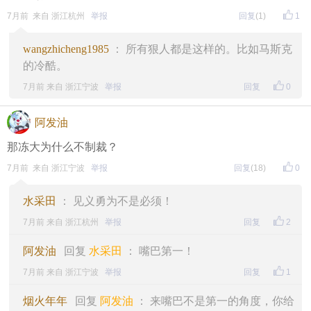
7月前 来自 浙江杭州
举报
回复
(1)
1
wangzhicheng1985
： 所有狠人都是这样的。比如马斯克
的冷酷。
7月前 来自 浙江宁波
举报
回复
0
阿发油
那冻大为什么不制裁？
7月前 来自 浙江宁波
举报
回复
(18)
0
水采田
： 见义勇为不是必须！
7月前 来自 浙江杭州
举报
回复
2
阿发油
回复
水采田
： 嘴巴第一！
7月前 来自 浙江宁波
举报
回复
1
烟火年年
回复
阿发油
： 来嘴巴不是第一的角度，你给