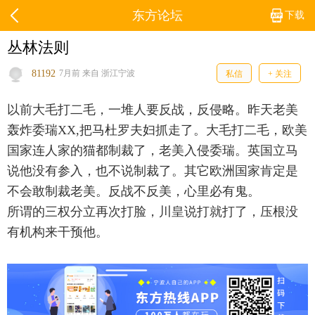
东方论坛
下载
丛林法则
81192
7月前 来自 浙江宁波
私信
+ 关注
以前大毛打二毛，一堆人要反战，反侵略。昨天老美
轰炸委瑞XX,把马杜罗夫妇抓走了。大毛打二毛，欧美
国家连人家的猫都制裁了，老美入侵委瑞。英国立马
说他没有参入，也不说制裁了。其它欧洲国家肯定是
不会敢制裁老美。反战不反美，心里必有鬼。
所谓的三权分立再次打脸，川皇说打就打了，压根没
有机构来干预他。