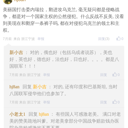
美丽国打击委内瑞拉，鹅进攻乌克兰, 毫无疑问都是侵略战
争，都是对一个国家主权的公然侵犯。什么反战不反美, 没看
到美现在和鹅穿一条裤子吗, 都在对侵犯乌克兰的领土和主
权。
7月前 来自 浙江宁波
举报
回复
(3)
0
新小吉
： 对的，俄也好（包括乌或者说苏），美也
好，英也好，德也好，法也好，日也好。。。。都是八
国联军！！！
7月前 来自 浙江宁波
举报
回复
0
hj8an
回复
新小吉
： 对的, 还有印度和巴基斯坦, 当时
八国联军侵华他们也参加了。
7月前 来自 浙江宁波
举报
回复
0
小老太1
回复
hj8an
： 有些国人可感激老美。 满口对老
美的赞美跪地叫爹。对老美拿部分中国战争赔款钱办医
院办学校感激的不要不要。