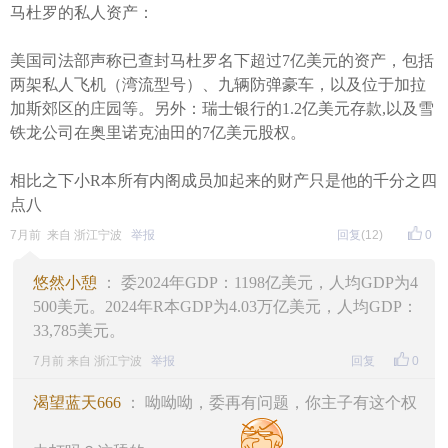
马杜罗的私人资产：
美国司法部声称已查封马杜罗名下超过7亿美元的资产，包括
两架私人飞机（湾流型号）、九辆防弹豪车，以及位于加拉
加斯郊区的庄园等。另外：瑞士银行的1.2亿美元存款,以及雪
铁龙公司在奥里诺克油田的7亿美元股权。
相比之下小R本所有内阁成员加起来的财产只是他的千分之四
点八
7月前 来自 浙江宁波
举报
回复
(12)
0
悠然小憩
： 委2024年GDP：1198亿美元，人均GDP为4
500美元。2024年R本GDP为4.03万亿美元，人均GDP：
33,785美元。
7月前 来自 浙江宁波
举报
回复
0
渴望蓝天666
： 呦呦呦，委再有问题，你主子有这个权