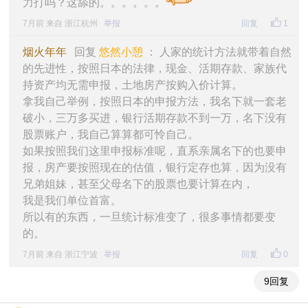
力打吗？这舔的。。。。。。
7月前 来自 浙江杭州
举报
回复
1
烟火年年
回复
悠然小憩
： 人家的统计方法就带着自然
的先进性，按照日本的法律，现金、活期存款、家族代
持资产均无需申报，土地房产按购入价计算。
拿我自己举例，按照日本的申报方法，我名下就一套老
破小，三万多买进，银行活期存款不到一万，名下没有
股票账户，我自己算算都可怜自己。
如果按照我们这里申报标准呢，直系亲属名下的也要申
报，房产要按照现在的估值，银行定存也算，因为没有
兄弟姐妹，甚至父母名下的股票也要计算在内，
我是我们单位首富。
所以有的东西，一旦统计标准变了，很多事情都要变
的。
7月前 来自 浙江宁波
举报
回复
0
9回复