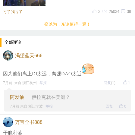
什么，一直对这片商务区提不起好感。成
片密集写字楼自带压抑感，上下
亏了我亏了
3
25034
39
窃以为，东论值得一逛！
全部评论
渴望蓝天666
因为他们离上DI太远，离强DAO太近
7月前 来自 浙江杭州
举报
回复
(1)
1
阿发油
： 伊拉克就在美洲？
7月前 来自 浙江宁波
举报
回复
0
万宝全书888
干脆利落