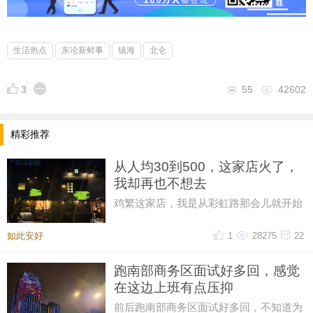
生活热点
东论新鲜事
镇海
北仑
3
55
42602
精彩推荐
从人均30到500，这家店火了，
我却再也不想去
鸡繁这家店，我是从彩虹路那会儿就开始
吃的，那时候觉得它特别有个性。网上骂
声再多，我也愿意去，那时候感
如此安好
1
28275
22
跑南部商务区面试好多回，感觉
在这边上班有点压抑
前后跑南部商务区面试好多回，不知道为