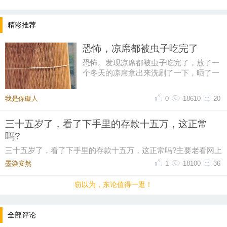
看房时间：工作日晚上 / 周末全天。可预约看房，好
房不等人，期待与您联系！
精彩推荐
恐怖，凉席都被虫子吃完了
恐怖。发现凉席都被虫子吃完了，放了一
个冬天的凉席拿出来洗刷了一下，晒了一
整天，结果睡了一个星期长了一
我是你礙人
0
18610
20
三十五岁了，看了下手里的存款十五万，这正常
吗?
三十五岁了，看了下手里的存款十五万，这正常吗?主要老看网上
有人说这个年纪起码五十万起步，我身边有些朋
墨染安然ゝ
1
18100
36
窃以为，东论值得一逛！
全部评论