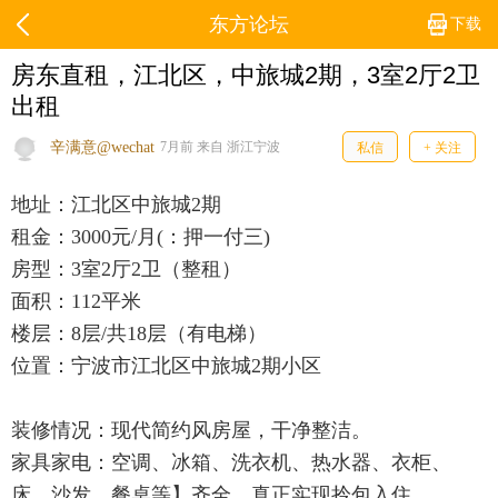
东方论坛
下载
房东直租，江北区，中旅城2期，3室2厅2卫
出租
辛满意@wechat
7月前 来自 浙江宁波
私信
+ 关注
地址：江北区中旅城2期
租金：3000元/月(：押一付三)
房型：3室2厅2卫（整租）
面积：112平米
楼层：8层/共18层（有电梯）
位置：宁波市江北区中旅城2期小区
装修情况：现代简约风房屋，干净整洁。
家具家电：空调、冰箱、洗衣机、热水器、衣柜、
床、沙发、餐桌等】齐全，真正实现拎包入住。