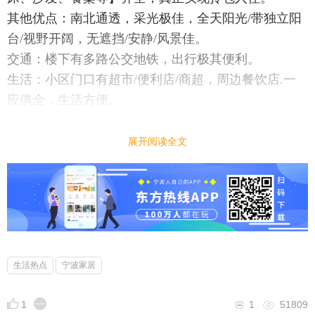
其他优点：南北通透，采光极佳，全天阳光/带独立阳
台/视野开阔，无遮挡/安静/风景佳。
交通：楼下有多路公交地铁，出行极其便利。
生活：小区门口有超市/便利店/商超，周边餐饮店.一
应俱全，生活方便。
小区环境：安保严格，24小时监控/环境优美，有绿化
带/邻里和睦，居住氛围好。
展开阅读全文
希望您是爱干净、讲卫生、无不良嗜好、作息规律的
上班族/学生情侣/温馨家庭。希望共同维护一个舒适和
谐的居住环境。
【联系方式】
生活热点
宁波家居
联系人：辉哥
电话/微信：13486621292（微信优先，请注明“租房”）
1
1
51809