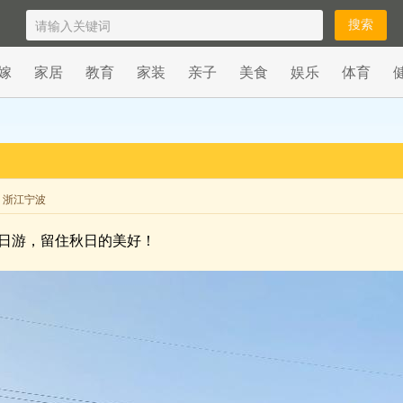
嫁
家居
教育
家装
亲子
美食
娱乐
体育
来自 浙江宁波
日游，留住秋日的美好！