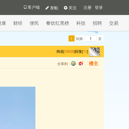
发帖
关注
客户端
注册
登录
健康
财经
便民
餐饮红黑榜
科技
招聘
交易
1
到第
页
阅读[
19508
]
回复[
11
]
分享到：
楼主
qq
sina