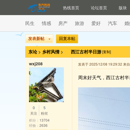
热线首页
论坛首页
版块
民生
情感
房产
旅游
爱好
汽车
婚
发表新帖
回复本帖
东论
>
乡村风情
>
西江古村半日游
[复制]
wxj208
发表于 2025/12/08 19:29:32 
周末好天气，西江古村半
0
5
关注
粉丝
积分：
13704
经验：
2636