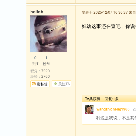
hellob
发表于 2025/12/07 16:36:37 
妇幼这事还在查吧，你说
0
1
关注
粉丝
积分：
7220
经验：
2760
发私信
关注TA
TA共获得：
回复:
1
条
wangzhicheng1985
2
我说是我说，不是其