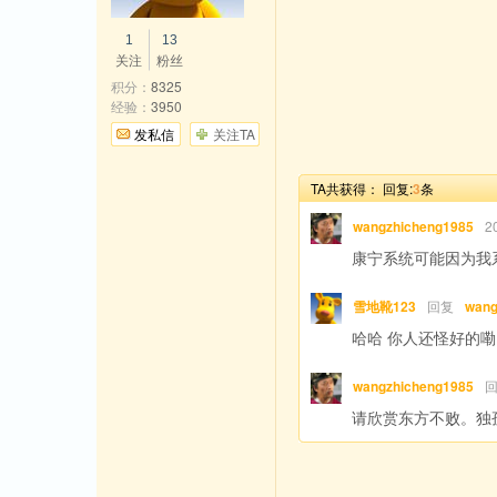
1
13
关注
粉丝
积分：
8325
经验：
3950
发私信
关注TA
TA共获得：
回复:
3
条
wangzhicheng1985
2
康宁系统可能因为我
雪地靴123
回复
wang
哈哈 你人还怪好的嘞
wangzhicheng1985
请欣赏东方不败。独