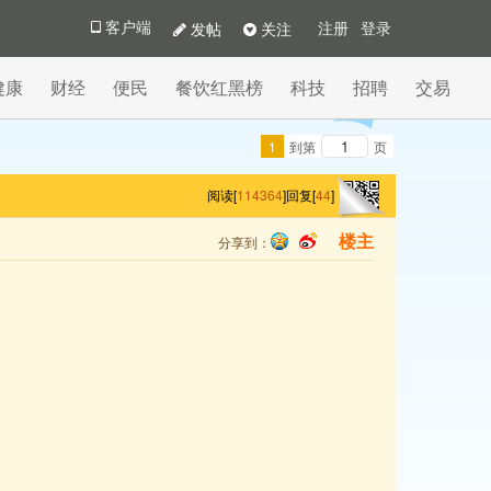
发帖
关注
客户端
注册
登录
健康
财经
便民
餐饮红黑榜
科技
招聘
交易
1
到第
页
阅读[
114364
]
回复[
44
]
分享到：
楼主
qq
sina