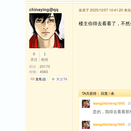
chinaying@qq
发表于 2025/12/07 10:41:20 
楼主你得去看看了，不然
0
1
关注
粉丝
积分：
20170
经验：
4583
发私信
关注TA
TA共获得：
回复:
5
条
wangzhicheng1985
2
是的，我得去看看那
wangzhicheng1985
2