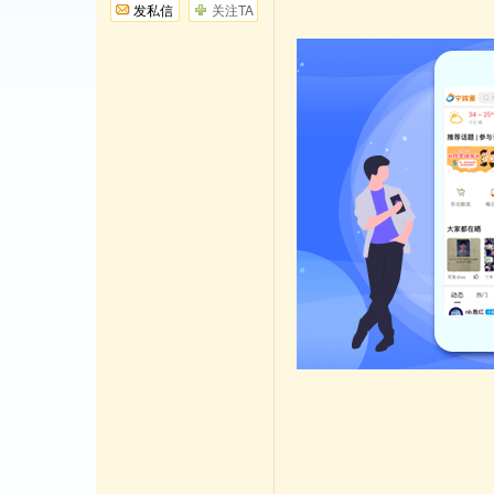
发私信
关注TA