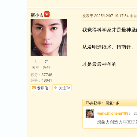
新小吉
发表于 2025/12/07 19:17:54 
我觉得科学家才是最神圣
从发明造纸术、指南针、
4
71
才是最最神圣的
关注
粉丝
积分：
87748
经验：
48041
发私信
关注TA
TA共获得：
回复:
1
条
wangzhicheng1985
2
想象力创造力与真理