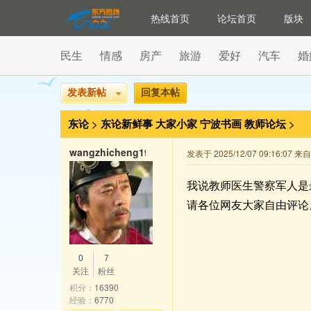
热线首页
论坛首页
版块
民生
情感
房产
旅游
爱好
汽车
婚
发表新帖
回复本帖
东论
>
东论新鲜事
大家小家
宁波书画
教师论坛
>
wangzhicheng1985
发表于 2025/12/07 09:16:07 
我说教师医生警察军人是
请各位网友大家自由评论
0
7
关注
粉丝
积分：
16390
经验：
6770