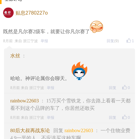
贴息2780227o
既然是凡尔赛2级车，就要让你凡尔赛了
8月前 来自 浙江宁波
举报
回复
(9)
1
水丝
：
哈哈。神评论属你会聊天。
8月前 来自 浙江宁波
举报
回复
0
rainbow22603
： 15万买个雪铁龙，你去路上看看一天都
看不到这个品牌的车了，你居然还敢买
8月前 来自 浙江宁波
举报
回复
0
80后大叔再战东论
回复
rainbow22603
： 一个住物业费
4.9一平的人，不应该买这种车啊