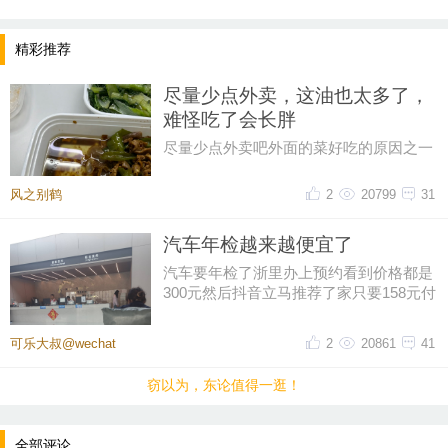
精彩推荐
尽量少点外卖，这油也太多了，
难怪吃了会长胖
尽量少点外卖吧外面的菜好吃的原因之一
油大这油也太多了一点，吃起来都感到害
怕
风之别鹤
2
20799
31
汽车年检越来越便宜了
汽车要年检了浙里办上预约看到价格都是
300元然后抖音立马推荐了家只要158元付
好钱再扣掉优惠券只花了155元
可乐大叔@wechat
2
20861
41
窃以为，东论值得一逛！
全部评论