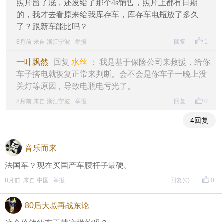
照片留了底，还发给了那个4s销售，照片上都有日期
的，我才去看原来给我库存车，库存车电瓶放了多久
了？跟新车能比吗？
8月前 来自 浙江宁波
举报
回复
1
一叶飘然
回复
水丝
： 我是基于保险公司来救援，给你
车子搭电就恢复正常来判断。会不会是你车子一晚上没
关灯等原因，导致电瓶电亏光了。
8月前 来自 浙江宁波
举报
回复
0
4回复
音乐而来
法国车？现在买国产车腰杆子最硬。
8月前 来自 中国
举报
回复
(0)
0
80后大叔再战东论