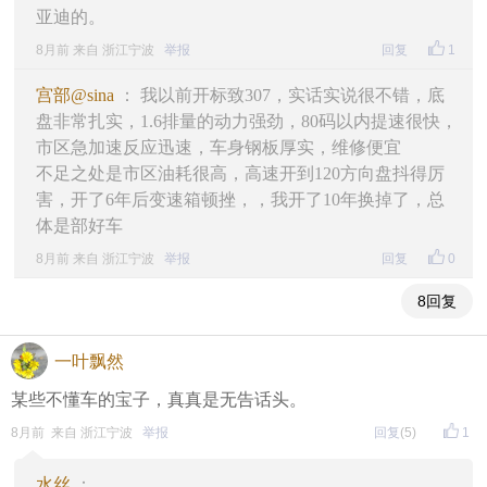
亚迪的。
8月前 来自 浙江宁波
举报
回复
1
宫部@sina
： 我以前开标致307，实话实说很不错，底
盘非常扎实，1.6排量的动力强劲，80码以内提速很快，
市区急加速反应迅速，车身钢板厚实，维修便宜
不足之处是市区油耗很高，高速开到120方向盘抖得厉
害，开了6年后变速箱顿挫，，我开了10年换掉了，总
体是部好车
8月前 来自 浙江宁波
举报
回复
0
8回复
一叶飘然
某些不懂车的宝子，真真是无告话头。
8月前 来自 浙江宁波
举报
回复
(5)
1
水丝
：