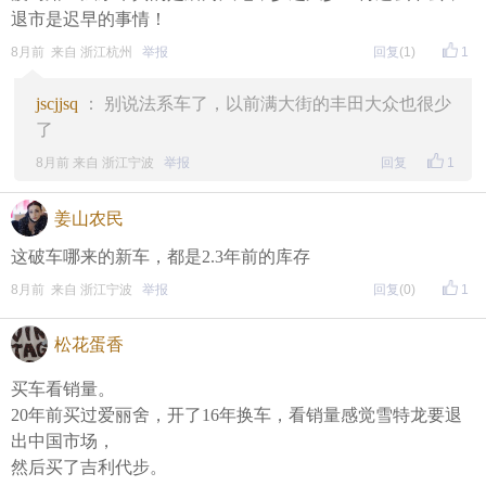
退市是迟早的事情！
8月前 来自 浙江杭州
举报
回复
(1)
1
jscjjsq
： 别说法系车了，以前满大街的丰田大众也很少
了
8月前 来自 浙江宁波
举报
回复
1
姜山农民
这破车哪来的新车，都是2.3年前的库存
8月前 来自 浙江宁波
举报
回复
(0)
1
松花蛋香
买车看销量。
20年前买过爱丽舍，开了16年换车，看销量感觉雪特龙要退
出中国市场，
然后买了吉利代步。