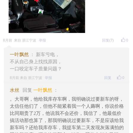
8月前 来自 浙江宁波
举报
回复
(7)
0
一叶飘然
： 新车亏电，
不从自己身上找找原因，
一口咬定车子质量问题？
8月前 来自 浙江宁波
举报
回复
0
水丝
回复
一叶飘然
：
。大哥啊，他给我库存车啊，我明确说过要新车的呀，
太信任他们了，但他不能紧着我一个人薅啊，你说价格
比同期贵了2万，他说我不会还价，我信了，他最低价
搞活动那也算了，那我明确说过要新车，不是应该给我
新车吗？还给我库存车，我提车第二天发现灰落满拍的