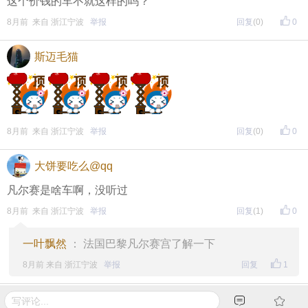
这个价钱的车不就这样的吗？
8月前 来自 浙江宁波
举报
回复
(0)
0
斯迈毛猫
8月前 来自 浙江宁波
举报
回复
(0)
0
大饼要吃么@qq
凡尔赛是啥车啊，没听过
8月前 来自 浙江宁波
举报
回复
(1)
0
一叶飘然
： 法国巴黎凡尔赛宫了解一下
8月前 来自 浙江宁波
举报
回复
1
想睡觉的蚊子