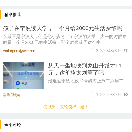
表显里程：
5.9万公里
精彩推荐
燃料：
孩子在宁波读大学，一个月给2000元生活费够吗
汽油
亲戚不是宁波人，但是他小孩考上了宁波的大学，大一的时候给
车况说明：
的是一个月2000元的生活费，那个时候孩子这个生
个人一手车，换挡拨片，电动尾门，无钥匙进入，原
yoikoguai@wechat
3
34378
90
版原漆，实际公里，新款大连屏，完美黑红配色！
从天一坐地铁到象山丹城才11
元，这价格太划算了吧
最近被宁波地铁12号线海上列车刷屏了，
然后又在网上刷到了地铁12号线的票价，
真实车源，诚信买卖，需要买车的朋友可以点
从天一广场坐到象山丹城是11晕
靠近^阳光
1
29639
53
下方留下 11为阿拉伯数字。
窃以为，东论值得一逛！
全部评论
我的阿拉伯数字是 一八一五七四二七三零一