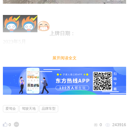
上牌日期：
2023年5月
车辆车型：
展开阅读全文
轿车
车辆产地：
国产
车辆颜色：
黑色
排气量：
2.0
爱驾会
驾驶天地
品牌车型
变速器：
0
0
243916
手自一体