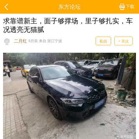
东方论坛
下载
求靠谱新主，面子够撑场，里子够扎实，车
况透亮无猫腻
二月红
8月前 来自 浙江宁波
私信
+ 关注